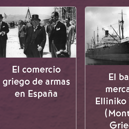
El comercio
El b
griego de armas
merc
en España
Ellinik
(Mon
Grie