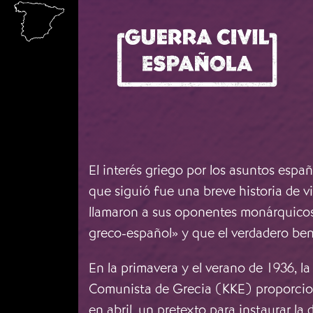
Skip to main content
El interés griego por los asuntos espa
que siguió fue una breve historia de v
llamaron a sus oponentes monárquicos 
greco-español» y que el verdadero ben
En la primavera y el verano de 1936, la
Comunista de Grecia (KKE) proporciona
en abril, un pretexto para instaurar la