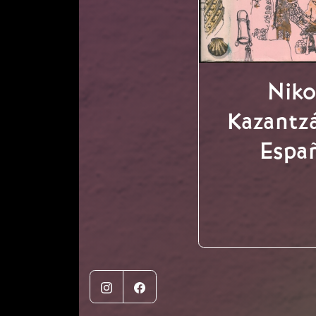
Niko
Kazantzá
Espa
Instagram
Facebook