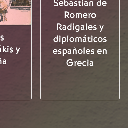
Sebastián de
Romero
Radigales y
s
diplomáticos
kis y
españoles en
ña
Grecia