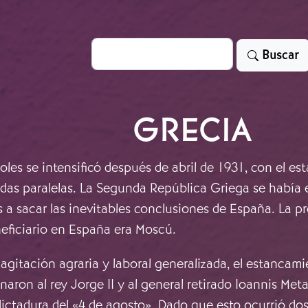
Search
Buscar
GRECIA
ñoles se intensificó después de abril de 1931, con el 
idas paralelas. La Segunda República Griega se había 
a sacar las inevitables conclusiones de España. La 
eficiario en España era Moscú.
 agitación agraria y laboral generalizada, el estancamie
ron al rey Jorge II y al general retirado Ioannis Met
 dictadura del «4 de agosto». Dado que esto ocurrió dos