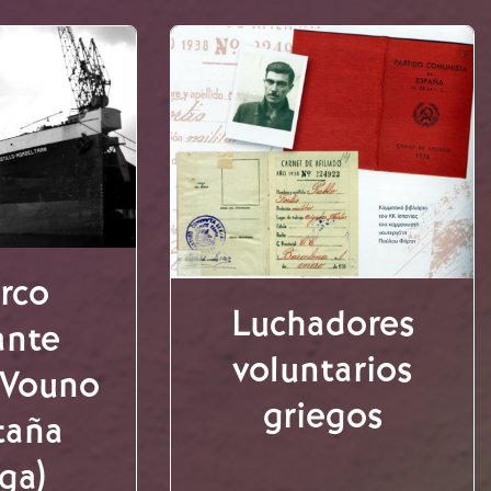
arco
Luchadores
ante
voluntarios
o Vouno
griegos
taña
ga)