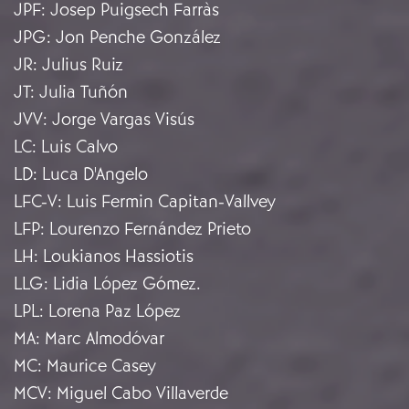
JPF
:
Josep Puigsech Farràs
JPG
:
Jon Penche González
JR
:
Julius Ruiz
JT
:
Julia Tuñón
JVV
:
Jorge Vargas Visús
LC
:
Luis Calvo
LD
:
Luca D'Angelo
LFC-V
:
Luis Fermin Capitan-Vallvey
LFP
:
Lourenzo Fernández Prieto
LH
:
Loukianos Hassiotis
LLG
:
Lidia López Gómez.
LPL
:
Lorena Paz López
MA
:
Marc Almodóvar
MC
:
Maurice Casey
MCV
:
Miguel Cabo Villaverde