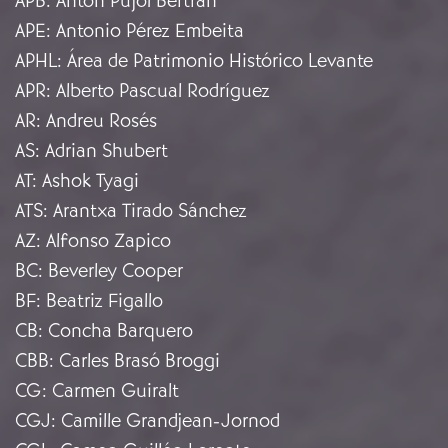
APB
:
Anton Pujol Bertran
APE
:
Antonio Pérez Embeita
APHL
:
Área de Patrimonio Histórico Levante
APR
:
Alberto Pascual Rodríguez
AR
:
Andreu Rosés
AS
:
Adrian Shubert
AT
:
Ashok Tyagi
ATS
:
Arantxa Tirado Sánchez
AZ
:
Alfonso Zapico
BC
:
Beverley Cooper
BF
:
Beatriz Figallo
CB
:
Concha Barquero
CBB
:
Carles Brasó Broggi
CG
:
Carmen Guiralt
CGJ
:
Camille Grandjean-Jornod