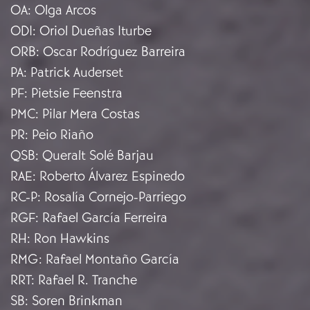
OA
:
Olga Arcos
ODI
:
Oriol Dueñas Iturbe
ORB
:
Oscar Rodríguez Barreira
PA
:
Patrick Auderset
PF
:
Pietsie Feenstra
PMC
:
Pilar Mera Costas
PR
:
Peio Riaño
QSB
:
Queralt Solé Barjau
RAE
:
Roberto Álvarez Espinedo
RC-P
:
Rosalía Cornejo-Parriego
RGF
:
Rafael García Ferreira
RH
:
Ron Hawkins
RMG
:
Rafael Montaño García
RRT
:
Rafael R. Tranche
SB
:
Soren Brinkman