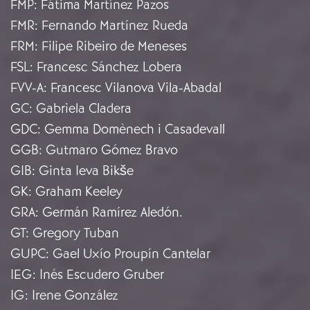
FMP
:
Fátima Martínez Pazos
FMR
:
Fernando Martínez Rueda
FRM
:
Filipe Ribeiro de Meneses
FSL
:
Francesc Sánchez Lobera
FVV-A
:
Francesc Vilanova Vila-Abadal
GC
:
Gabriela Cladera
GDC
:
Gemma Domènech i Casadevall
GGB
:
Gutmaro Gómez Bravo
GIB
:
Ginta Ieva Bikše
GK
:
Graham Keeley
GRA
:
Germán Ramírez Aledón.
GT
:
Gregory Tuban
GUPC
:
Gael Uxío Proupín Cantelar
IEG
:
Inés Escudero Gruber
IG
:
Irene González