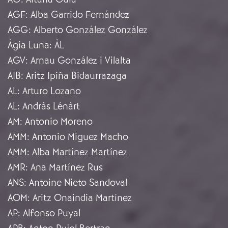
AGF
:
Alba Garrido Fernández
AGG
:
Alberto González González
Àgia Luna
:
ÀL
AGV
:
Arnau González i Vilalta
AIB
:
Aritz Ipiña Bidaurrazaga
AL
:
Arturo Lozano
AL
:
András Lénárt
AM
:
Antonio Moreno
AMM
:
Antonio Míguez Macho
AMM
:
Alba Martínez Martínez
AMR
:
Ana Martínez Rus
ANS
:
Antoine Nieto Sandoval
AOM
:
Aritz Onaindia Martínez
AP
:
Alfonso Puyal