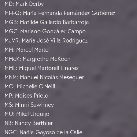
MD
:
Mark Derby
MFFG
:
María Fernanda Fernández Gutiérrez
MGB
:
Matilde Gallardo Barbarroja
MGC
:
Mariano González Campo
MJVR
:
María José Villa Rodríguez
MM
:
Marcel Martel
MMcK
:
Margrethe McKoen
MML
:
Miguel Martorell Linares
MNM
:
Manuel Nicolás Meseguer
MO
:
Michelle O'Neill
MP
:
Moises Prieto
MS
:
Minni Sawhney
MU
:
Mikel Urquijo
NB
:
Nancy Berthier
NGC
:
Nadia Gayoso de la Calle