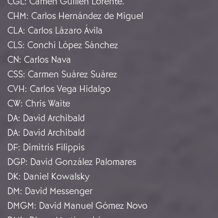
CGL
:
Camen Guillén Lorente.
CHM
:
Carlos Hernández de Miguel
CLA
:
Carlos Lázaro Ávila
CLS
:
Conchi López Sánchez
CN
:
Carlos Nava
CSS
:
Carmen Suárez Suárez
CVH
:
Carlos Vega Hidalgo
CW
:
Chris Waite
DA
:
David Archibald
DA
:
David Archibald
DF
:
Dimitris Filippis
DGP
:
David González Palomares
DK
:
Daniel Kowalsky
DM
:
David Messenger
DMGM
:
David Manuel Gómez Novo