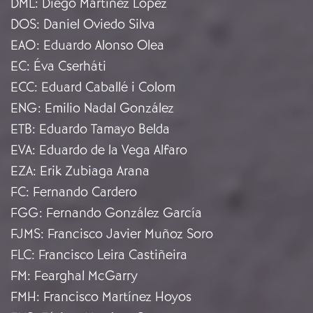
DML
:
Diego Martínez López
DOS
:
Daniel Oviedo Silva
EAO
:
Eduardo Alonso Olea
EC
:
Éva Cserháti
ECC
:
Eduard Caballé i Colom
ENG
:
Emilio Nadal González
ETB
:
Eduardo Tamayo Belda
EVA
:
Eduardo de la Vega Alfaro
EZA
:
Erik Zubiaga Arana
FC
:
Fernando Cardero
FGG
:
Fernando González García
FJMS
:
Francisco Javier Muñoz Soro
FLC
:
Francisco Leira Castiñeira
FM
:
Fearghal McGarry
FMH
:
Francisco Martínez Hoyos