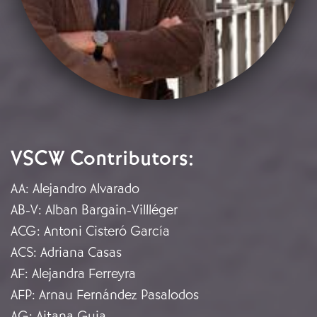
VSCW Contributors:
AA
:
Alejandro Alvarado
AB-V
:
Alban Bargain-Villléger
ACG
:
Antoni Cisteró García
ACS
:
Adriana Casas
AF
:
Alejandra Ferreyra
AFP
:
Arnau Fernández Pasalodos
AG
:
Aitana Guia