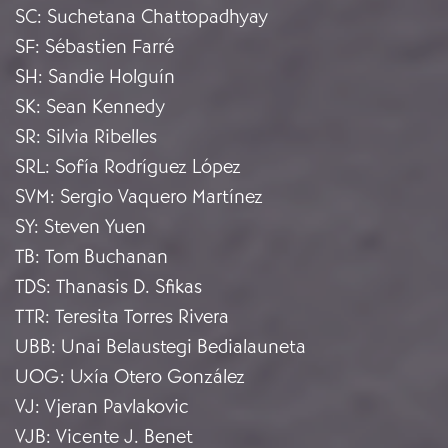
SC
:
Suchetana Chattopadhyay
SF
:
Sébastien Farré
SH
:
Sandie Holguín
SK
:
Sean Kennedy
SR
:
Silvia Ribelles
SRL
:
Sofía Rodríguez López
SVM
:
Sergio Vaquero Martínez
SY
:
Steven Yuen
TB
:
Tom Buchanan
TDS
:
Thanasis D. Sfikas
TTR
:
Teresita Torres Rivera
UBB
:
Unai Belaustegi Bedialauneta
UOG
:
Uxía Otero González
VJ
:
Vjeran Pavlakovic
VJB
:
Vicente J. Benet