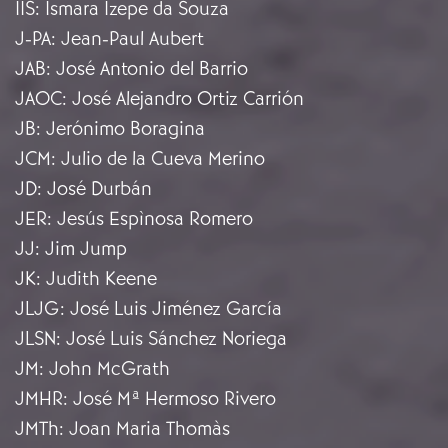
IIS
:
Ismara Izepe da Souza
J-PA
:
Jean-Paul Aubert
JAB
:
José Antonio del Barrio
JAOC
:
José Alejandro Ortiz Carrión
JB
:
Jerónimo Boragina
JCM
:
Julio de la Cueva Merino
JD
:
José Durbán
JER
:
Jesús Espìnosa Romero
JJ
:
Jim Jump
JK
:
Judith Keene
JLJG
:
José Luis Jiménez García
JLSN
:
José Luis Sánchez Noriega
JM
:
John McGrath
JMHR
:
José Mª Hermoso Rivero
JMTh
:
Joan Maria Thomàs