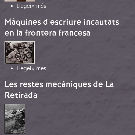
sobre “Catalanes de Burgos”
Llegeix més
Màquines d'escriure incautats
en la frontera francesa
Imatge
sobre Màquines d'escriure incautats
Llegeix més
Les restes mecàniques de La
Retirada
Imatge