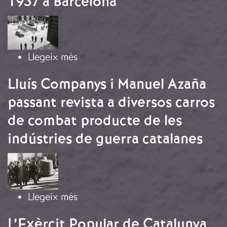
1937 a Barcelona
Imatge
sobre Els Enfrontaments de maig d
Llegeix més
Lluís Companys i Manuel Azaña
passant revista a diversos carros
de combat producte de les
indústries de guerra catalanes
Imatge
sobre Lluís Companys i Manuel Azaña
Llegeix més
L’Exèrcit Popular de Catalunya