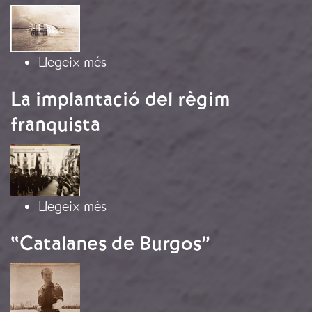
Imatge
sobre L’enfonsament del Fernando
Llegeix més
La implantació del règim
franquista
Imatge
sobre La implantació del règim fra
Llegeix més
“Catalanes de Burgos”
Imatge