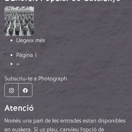
Imatge
sobre L’Exèrcit Popular de Cataluny
Llegeix més
Paginació
Pàgina 1
Pàgina següent
››
Subscriu-te a Photograph
Instagram
Facebook
Atenció
Només una part de les entrades estan disponibles
en euskera. Si us plau, canvieu l'opció de