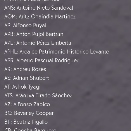
ANS
:
Antoine Nieto Sandoval
AOM
:
Aritz Onaindia Martínez
AP
:
Alfonso Puyal
APB
:
Anton Pujol Bertran
APE
:
Antonio Pérez Embeita
APHL
:
Área de Patrimonio Histórico Levante
APR
:
Alberto Pascual Rodríguez
AR
:
Andreu Rosés
AS
:
Adrian Shubert
AT
:
Ashok Tyagi
ATS
:
Arantxa Tirado Sánchez
AZ
:
Alfonso Zapico
BC
:
Beverley Cooper
BF
:
Beatriz Figallo
CB
:
Concha Barquero