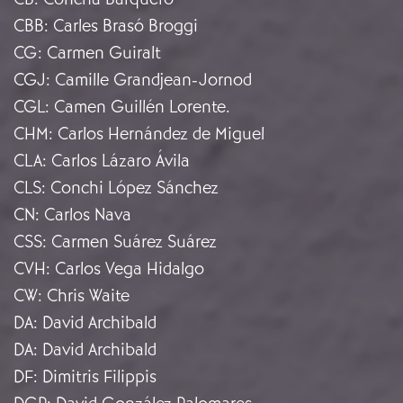
CBB
:
Carles Brasó Broggi
CG
:
Carmen Guiralt
CGJ
:
Camille Grandjean-Jornod
CGL
:
Camen Guillén Lorente.
CHM
:
Carlos Hernández de Miguel
CLA
:
Carlos Lázaro Ávila
CLS
:
Conchi López Sánchez
CN
:
Carlos Nava
CSS
:
Carmen Suárez Suárez
CVH
:
Carlos Vega Hidalgo
CW
:
Chris Waite
DA
:
David Archibald
DA
:
David Archibald
DF
:
Dimitris Filippis