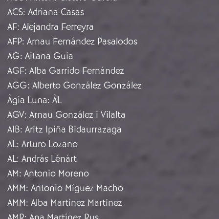
ACS
:
Adriana Casas
AF
:
Alejandra Ferreyra
AFP
:
Arnau Fernández Pasalodos
AG
:
Aitana Guia
AGF
:
Alba Garrido Fernández
AGG
:
Alberto González González
Àgia Luna
:
ÀL
AGV
:
Arnau González i Vilalta
AIB
:
Aritz Ipiña Bidaurrazaga
AL
:
Arturo Lozano
AL
:
András Lénárt
AM
:
Antonio Moreno
AMM
:
Antonio Míguez Macho
AMM
:
Alba Martínez Martínez
AMR
:
Ana Martínez Rus