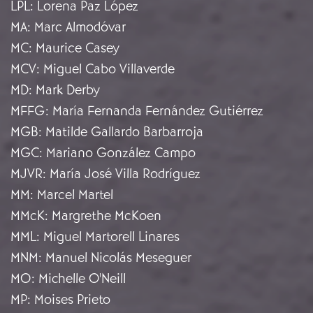
LPL
:
Lorena Paz López
MA
:
Marc Almodóvar
MC
:
Maurice Casey
MCV
:
Miguel Cabo Villaverde
MD
:
Mark Derby
MFFG
:
María Fernanda Fernández Gutiérrez
MGB
:
Matilde Gallardo Barbarroja
MGC
:
Mariano González Campo
MJVR
:
María José Villa Rodríguez
MM
:
Marcel Martel
MMcK
:
Margrethe McKoen
MML
:
Miguel Martorell Linares
MNM
:
Manuel Nicolás Meseguer
MO
:
Michelle O'Neill
MP
:
Moises Prieto