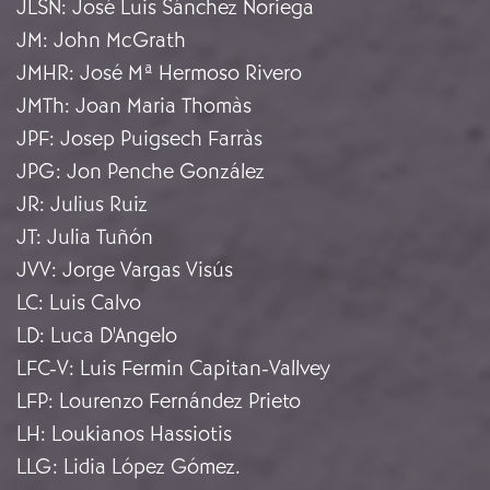
JLSN
:
José Luis Sánchez Noriega
JM
:
John McGrath
JMHR
:
José Mª Hermoso Rivero
JMTh
:
Joan Maria Thomàs
JPF
:
Josep Puigsech Farràs
JPG
:
Jon Penche González
JR
:
Julius Ruiz
JT
:
Julia Tuñón
JVV
:
Jorge Vargas Visús
LC
:
Luis Calvo
LD
:
Luca D'Angelo
LFC-V
:
Luis Fermin Capitan-Vallvey
LFP
:
Lourenzo Fernández Prieto
LH
:
Loukianos Hassiotis
LLG
:
Lidia López Gómez.