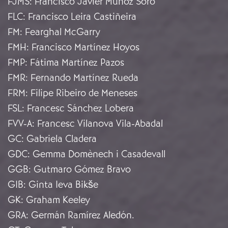
FJMS
:
Francisco Javier Muñoz Soro
FLC
:
Francisco Leira Castiñeira
FM
:
Fearghal McGarry
FMH
:
Francisco Martínez Hoyos
FMP
:
Fátima Martínez Pazos
FMR
:
Fernando Martínez Rueda
FRM
:
Filipe Ribeiro de Meneses
FSL
:
Francesc Sánchez Lobera
FVV-A
:
Francesc Vilanova Vila-Abadal
GC
:
Gabriela Cladera
GDC
:
Gemma Domènech i Casadevall
GGB
:
Gutmaro Gómez Bravo
GIB
:
Ginta Ieva Bikše
GK
:
Graham Keeley
GRA
:
Germán Ramírez Aledón.