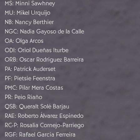
MS
:
Minni Sawhney
MU
:
Mikel Urquijo
NB
:
Nancy Berthier
NGC
:
Nadia Gayoso de la Calle
OA
:
Olga Arcos
ODI
:
Oriol Dueñas Iturbe
ORB
:
Oscar Rodríguez Barreira
PA
:
Patrick Auderset
PF
:
Pietsie Feenstra
PMC
:
Pilar Mera Costas
PR
:
Peio Riaño
QSB
:
Queralt Solé Barjau
RAE
:
Roberto Álvarez Espinedo
RC-P
:
Rosalía Cornejo-Parriego
RGF
:
Rafael García Ferreira