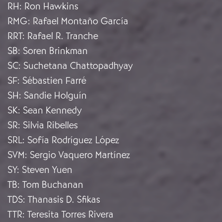
RH
:
Ron Hawkins
RMG
:
Rafael Montaño García
RRT
:
Rafael R. Tranche
SB
:
Soren Brinkman
SC
:
Suchetana Chattopadhyay
SF
:
Sébastien Farré
SH
:
Sandie Holguín
SK
:
Sean Kennedy
SR
:
Silvia Ribelles
SRL
:
Sofía Rodríguez López
SVM
:
Sergio Vaquero Martínez
SY
:
Steven Yuen
TB
:
Tom Buchanan
TDS
:
Thanasis D. Sfikas
TTR
:
Teresita Torres Rivera