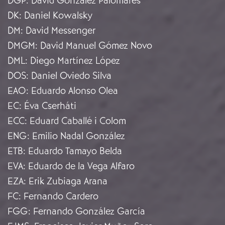
DGP
:
David González Palomares
DK
:
Daniel Kowalsky
DM
:
David Messenger
DMGM
:
David Manuel Gómez Novo
DML
:
Diego Martínez López
DOS
:
Daniel Oviedo Silva
EAO
:
Eduardo Alonso Olea
EC
:
Éva Cserháti
ECC
:
Eduard Caballé i Colom
ENG
:
Emilio Nadal González
ETB
:
Eduardo Tamayo Belda
EVA
:
Eduardo de la Vega Alfaro
EZA
:
Erik Zubiaga Arana
FC
:
Fernando Cardero
FGG
:
Fernando González García