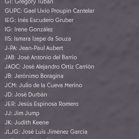
GT
:
Gregory Tuban
GUPC
:
Gael Uxío Proupín Cantelar
IEG
:
Inés Escudero Gruber
IG
:
Irene González
IIS
:
Ismara Izepe da Souza
J-PA
:
Jean-Paul Aubert
JAB
:
José Antonio del Barrio
JAOC
:
José Alejandro Ortiz Carrión
JB
:
Jerónimo Boragina
JCM
:
Julio de la Cueva Merino
JD
:
José Durbán
JER
:
Jesús Espìnosa Romero
JJ
:
Jim Jump
JK
:
Judith Keene
JLJG
:
José Luis Jiménez García