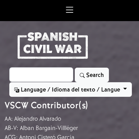
Skip to main content
Search
Search
Language / Idioma del texto / Langue
VSCW Contributor(s)
AA
:
Alejandro Alvarado
AB-V
:
Alban Bargain-Villléger
ACG
:
Antoni Cisteró García