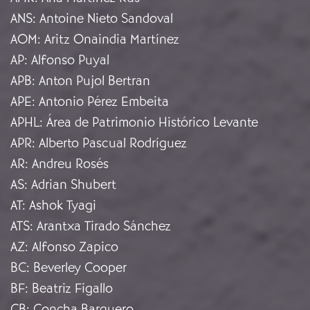
ANS
:
Antoine Nieto Sandoval
AOM
:
Aritz Onaindia Martínez
AP
:
Alfonso Puyal
APB
:
Anton Pujol Bertran
APE
:
Antonio Pérez Embeita
APHL
:
Área de Patrimonio Histórico Levante
APR
:
Alberto Pascual Rodríguez
AR
:
Andreu Rosés
AS
:
Adrian Shubert
AT
:
Ashok Tyagi
ATS
:
Arantxa Tirado Sánchez
AZ
:
Alfonso Zapico
BC
:
Beverley Cooper
BF
:
Beatriz Figallo
CB
:
Concha Barquero