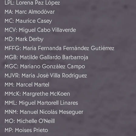
LPL
:
Lorena Paz López
MA
:
Marc Almodóvar
MC
:
Maurice Casey
MCV
:
Miguel Cabo Villaverde
MD
:
Mark Derby
MFFG
:
María Fernanda Fernández Gutiérrez
MGB
:
Matilde Gallardo Barbarroja
MGC
:
Mariano González Campo
MJVR
:
María José Villa Rodríguez
MM
:
Marcel Martel
MMcK
:
Margrethe McKoen
MML
:
Miguel Martorell Linares
MNM
:
Manuel Nicolás Meseguer
MO
:
Michelle O'Neill
MP
:
Moises Prieto