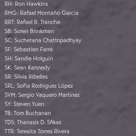
RH
:
Ron Hawkins
RMG
:
Rafael Montaño García
RRT
:
Rafael R. Tranche
SB
:
Soren Brinkman
SC
:
Suchetana Chattopadhyay
SF
:
Sébastien Farré
SH
:
Sandie Holguín
SK
:
Sean Kennedy
SR
:
Silvia Ribelles
SRL
:
Sofía Rodríguez López
SVM
:
Sergio Vaquero Martínez
SY
:
Steven Yuen
TB
:
Tom Buchanan
TDS
:
Thanasis D. Sfikas
TTR
:
Teresita Torres Rivera