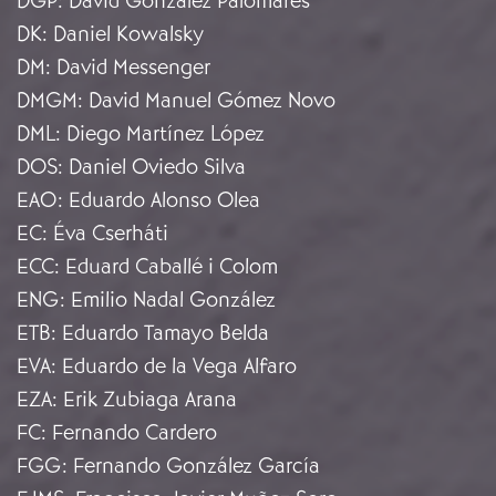
DGP
:
David González Palomares
DK
:
Daniel Kowalsky
DM
:
David Messenger
DMGM
:
David Manuel Gómez Novo
DML
:
Diego Martínez López
DOS
:
Daniel Oviedo Silva
EAO
:
Eduardo Alonso Olea
EC
:
Éva Cserháti
ECC
:
Eduard Caballé i Colom
ENG
:
Emilio Nadal González
ETB
:
Eduardo Tamayo Belda
EVA
:
Eduardo de la Vega Alfaro
EZA
:
Erik Zubiaga Arana
FC
:
Fernando Cardero
FGG
:
Fernando González García