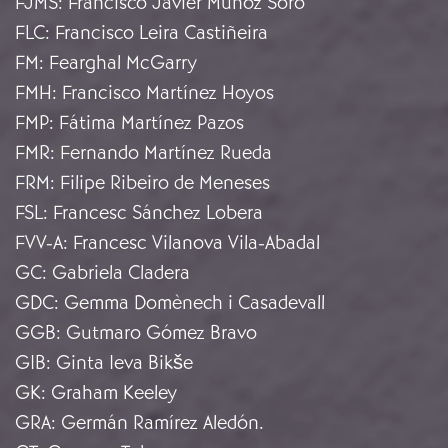
FJMS
:
Francisco Javier Muñoz Soro
FLC
:
Francisco Leira Castiñeira
FM
:
Fearghal McGarry
FMH
:
Francisco Martínez Hoyos
FMP
:
Fátima Martínez Pazos
FMR
:
Fernando Martínez Rueda
FRM
:
Filipe Ribeiro de Meneses
FSL
:
Francesc Sánchez Lobera
FVV-A
:
Francesc Vilanova Vila-Abadal
GC
:
Gabriela Cladera
GDC
:
Gemma Domènech i Casadevall
GGB
:
Gutmaro Gómez Bravo
GIB
:
Ginta Ieva Bikše
GK
:
Graham Keeley
GRA
:
Germán Ramírez Aledón.