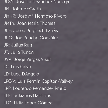
JLSN
:
José Luis Sánchez Noriega
JM
:
John McGrath
JMHR
:
José Mª Hermoso Rivero
JMTh
:
Joan Maria Thomàs
JPF
:
Josep Puigsech Farràs
JPG
:
Jon Penche González
JR
:
Julius Ruiz
JT
:
Julia Tuñón
JVV
:
Jorge Vargas Visús
LC
:
Luis Calvo
LD
:
Luca D'Angelo
LFC-V
:
Luis Fermin Capitan-Vallvey
LFP
:
Lourenzo Fernández Prieto
LH
:
Loukianos Hassiotis
LLG
:
Lidia López Gómez.