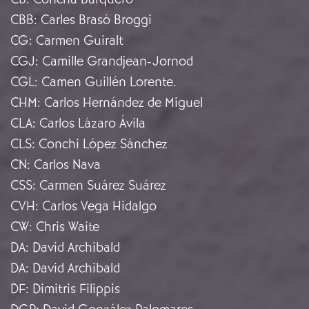
CBB
:
Carles Brasó Broggi
CG
:
Carmen Guiralt
CGJ
:
Camille Grandjean-Jornod
CGL
:
Camen Guillén Lorente.
CHM
:
Carlos Hernández de Miguel
CLA
:
Carlos Lázaro Ávila
CLS
:
Conchi López Sánchez
CN
:
Carlos Nava
CSS
:
Carmen Suárez Suárez
CVH
:
Carlos Vega Hidalgo
CW
:
Chris Waite
DA
:
David Archibald
DA
:
David Archibald
DF
:
Dimitris Filippis