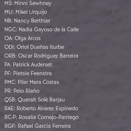
MS
:
Minni Sawhney
MU
:
Mikel Urquijo
NB
:
Nancy Berthier
NGC
:
Nadia Gayoso de la Calle
OA
:
Olga Arcos
ODI
:
Oriol Dueñas Iturbe
ORB
:
Oscar Rodríguez Barreira
PA
:
Patrick Auderset
PF
:
Pietsie Feenstra
PMC
:
Pilar Mera Costas
PR
:
Peio Riaño
QSB
:
Queralt Solé Barjau
RAE
:
Roberto Álvarez Espinedo
RC-P
:
Rosalía Cornejo-Parriego
RGF
:
Rafael García Ferreira