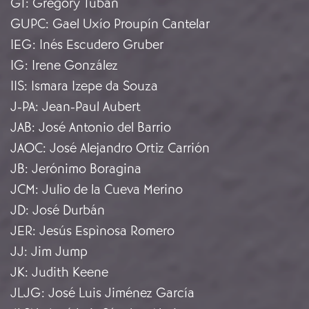
GT
:
Gregory Tuban
GUPC
:
Gael Uxío Proupín Cantelar
IEG
:
Inés Escudero Gruber
IG
:
Irene González
IIS
:
Ismara Izepe da Souza
J-PA
:
Jean-Paul Aubert
JAB
:
José Antonio del Barrio
JAOC
:
José Alejandro Ortiz Carrión
JB
:
Jerónimo Boragina
JCM
:
Julio de la Cueva Merino
JD
:
José Durbán
JER
:
Jesús Espìnosa Romero
JJ
:
Jim Jump
JK
:
Judith Keene
JLJG
:
José Luis Jiménez García