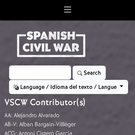
Skip to main content
Search
Search
Language / Idioma del texto / Langue
VSCW Contributor(s)
AA
:
Alejandro Alvarado
AB-V
:
Alban Bargain-Villléger
ACG
:
Antoni Cisteró García