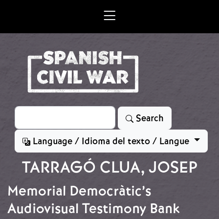
Skip to main content
Search
Search
Language / Idioma del texto / Langue
TARRAGÓ CLUA, JOSEP
Memorial Democràtic’s
Audiovisual Testimony Bank