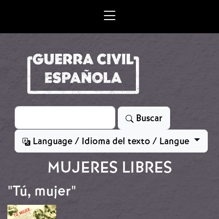
Skip to main content
Search
Buscar
Language / Idioma del texto / Langue
MUJERES LIBRES
"Tú, mujer"
Image