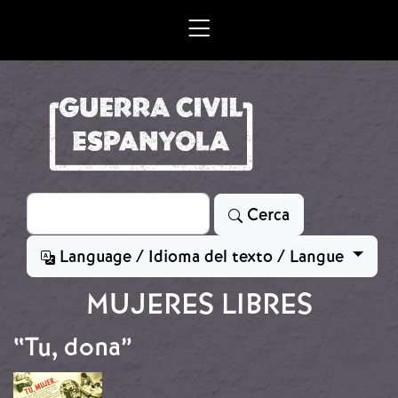
Vés al contingut
Cerca
Cerca
Language / Idioma del texto / Langue
MUJERES LIBRES
“Tu, dona”
Imatge