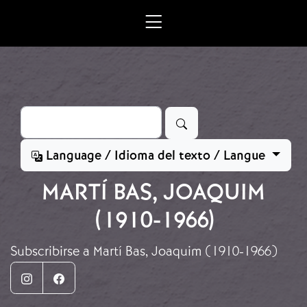
Ir o contido principal
Buscar
Language / Idioma del texto / Langue
MARTÍ BAS, JOAQUIM
(1910-1966)
Subscribirse a Martí Bas, Joaquim (1910-1966)
Instagram
Facebook