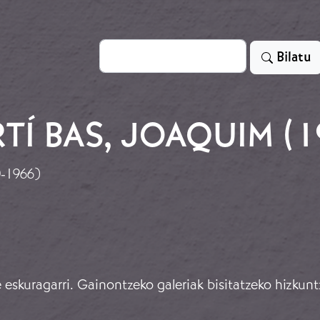
Bilatu
Bilatu
TÍ BAS, JOAQUIM (1
0-1966)
eskuragarri. Gainontzeko galeriak bisitatzeko hizkunt