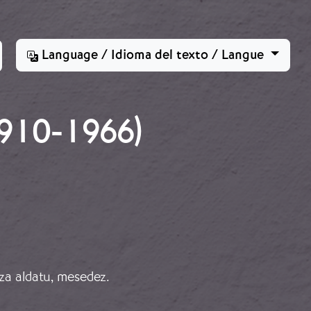
Language / Idioma del texto / Langue
910-1966)
za aldatu, mesedez.