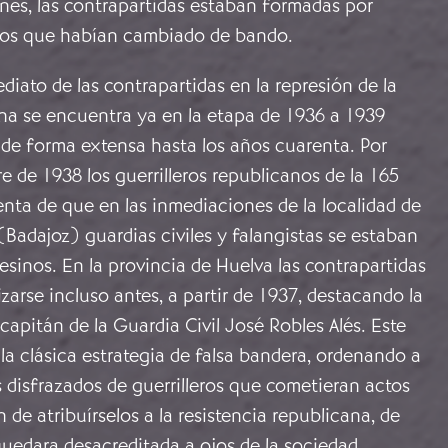
nes, las contrapartidas estaban formadas por
eros que habían cambiado de bando.
diato de las contrapartidas en la represión de la
ana se encuentra ya en la etapa de 1936 a 1939
de forma extensa hasta los años cuarenta. Por
e de 1938 los guerrilleros republicanos de la 165
nta de que en las inmediaciones de la localidad de
 (Badajoz) guardias civiles y falangistas se estaban
sinos. En la provincia de Huelva las contrapartidas
zarse incluso antes, a partir de 1937, destacando la
apitán de la Guardia Civil José Robles Alés. Este
e la clásica estrategia de falsa bandera, ordenando a
es disfrazados de guerrilleros que cometieran actos
in de atribuírselos a la resistencia republicana, de
uedara desacreditada a ojos de la sociedad.