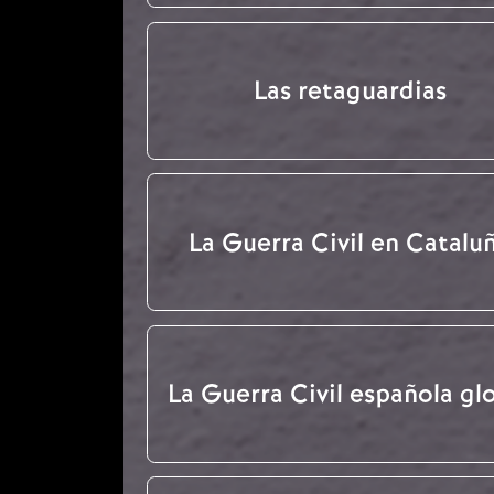
Las retaguardias
La Guerra Civil en Catalu
La Guerra Civil española gl