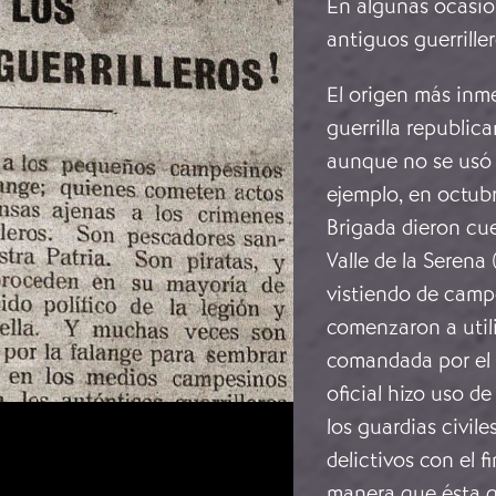
En algunas ocasio
antiguos guerrill
El origen más inme
guerrilla republic
aunque no se usó 
ejemplo, en octubr
Brigada dieron cue
Valle de la Serena
vistiendo de campe
comenzaron a utili
comandada por el c
oficial hizo uso d
los guardias civil
delictivos con el f
manera que ésta q