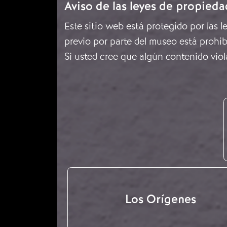
Aviso de las leyes de propieda
Este sitio web está protegido por las 
previo por parte del museo está prohib
Si usted cree que algún contenido viol
Los Orígenes