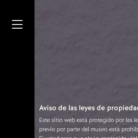
Aviso de las leyes de propieda
Este sitio web está protegido por las 
previo por parte del museo está prohib