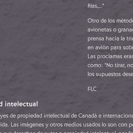
filas,…”
Otro de los método
avionetas o grana
prensa hacia la tr
en avión para sobr
Las proclamas eran
como: "No tirar, n
los supuestos dese
FLC
d intelectual
leyes de propiedad intelectual de Canadá e internacion
ida. Las imágenes y otros medios usados lo son con pe