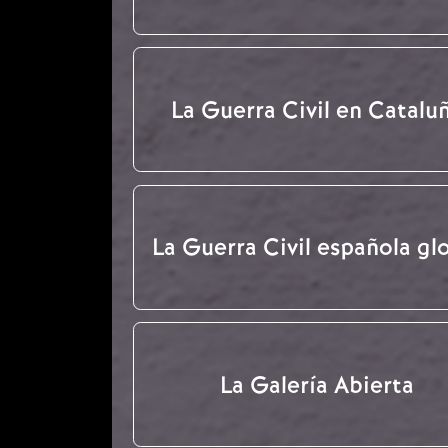
La Guerra Civil en Catalu
La Guerra Civil española gl
La Galería Abierta