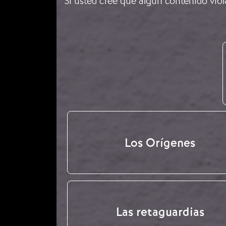
Si usted cree que algún contenido viol
Los Orígenes
Las retaguardias