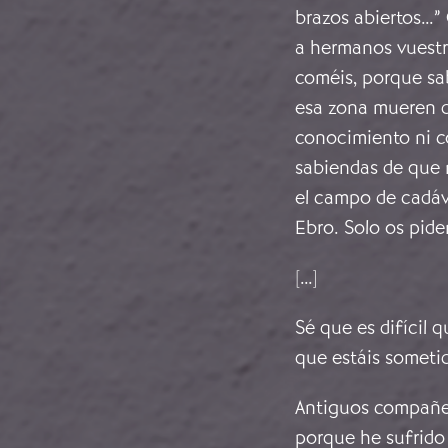
brazos abiertos…”
a hermanos vuestr
coméis, porque sab
esa zona mueren d
conocimiento ni c
sabiendas de que n
el campo de cadáv
Ebro. Solo os pide
[…]
Sé que es difícil q
que estáis sometid
Antiguos compañe
porque he sufrido