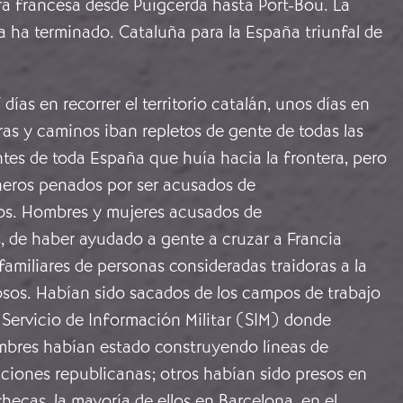
ra francesa desde Puigcerdà hasta Port-Bou. La
 ha terminado. Cataluña para la España triunfal de
días en recorrer el territorio catalán, unos días en
eras y caminos iban repletos de gente de todas las
tes de toda España que huía hacia la frontera, pero
neros penados por ser acusados de
ios. Hombres y mujeres acusados de
, de haber ayudado a gente a cruzar a Francia
 familiares de personas consideradas traidoras a la
osos. Habían sido sacados de los campos de trabajo
 Servicio de Información Militar (SIM) donde
mbres habían estado construyendo líneas de
aciones republicanas; otros habían sido presos en
hecas, la mayoría de ellos en Barcelona, en el