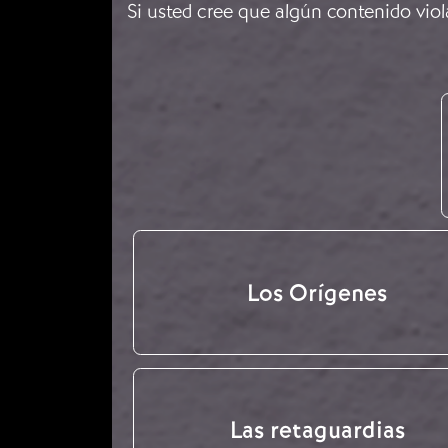
Si usted cree que algún contenido viol
Los Orígenes
Las retaguardias