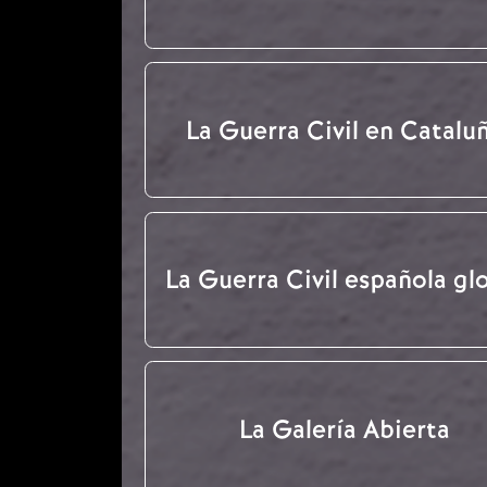
La Guerra Civil en Catalu
La Guerra Civil española gl
La Galería Abierta