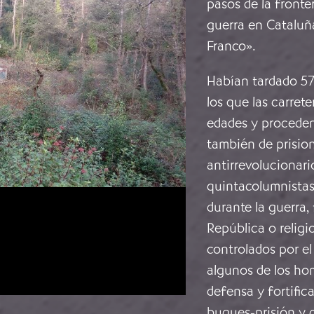
pasos de la fronte
guerra en Cataluña
Franco».
Habían tardado 57 
los que las carret
edades y proceden
también de prisio
antirrevolucionar
quintacolumnistas
durante la guerra,
República o religi
controlados por el
algunos de los ho
defensa y fortific
buques-prisión y c