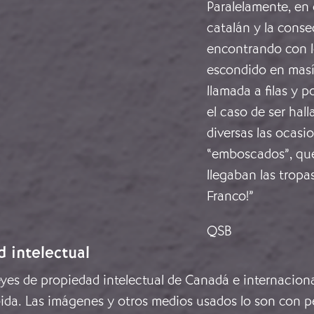
Paralelamente, en e
catalán y la conse
encontrando con l
escondido en masí
llamada a filas y 
el caso de ser hall
diversas las ocas
“emboscados”, qu
llegaban las tropas
Franco!”
QSB
d intelectual
leyes de propiedad intelectual de Canadá e internacion
ida. Las imágenes y otros medios usados lo son con pe