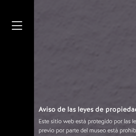
Aviso de las leyes de propieda
Este sitio web está protegido por las 
previo por parte del museo está prohib