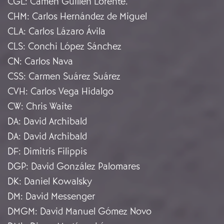
CGL
:
Camen Guillén Lorente.
CHM
:
Carlos Hernández de Miguel
CLA
:
Carlos Lázaro Ávila
CLS
:
Conchi López Sánchez
CN
:
Carlos Nava
CSS
:
Carmen Suárez Suárez
CVH
:
Carlos Vega Hidalgo
CW
:
Chris Waite
DA
:
David Archibald
DA
:
David Archibald
DF
:
Dimitris Filippis
DGP
:
David González Palomares
DK
:
Daniel Kowalsky
DM
:
David Messenger
DMGM
:
David Manuel Gómez Novo