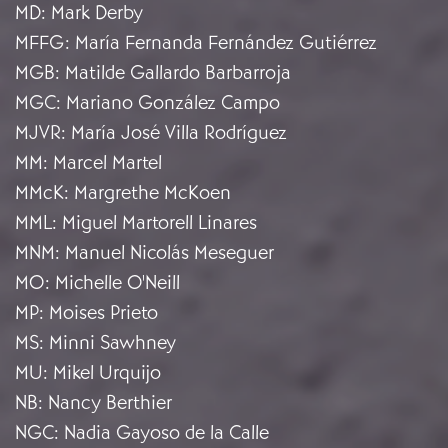
MD
:
Mark Derby
MFFG
:
María Fernanda Fernández Gutiérrez
MGB
:
Matilde Gallardo Barbarroja
MGC
:
Mariano González Campo
MJVR
:
María José Villa Rodríguez
MM
:
Marcel Martel
MMcK
:
Margrethe McKoen
MML
:
Miguel Martorell Linares
MNM
:
Manuel Nicolás Meseguer
MO
:
Michelle O'Neill
MP
:
Moises Prieto
MS
:
Minni Sawhney
MU
:
Mikel Urquijo
NB
:
Nancy Berthier
NGC
:
Nadia Gayoso de la Calle