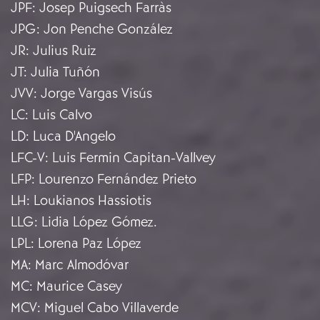
JPF
:
Josep Puigsech Farràs
JPG
:
Jon Penche González
JR
:
Julius Ruiz
JT
:
Julia Tuñón
JVV
:
Jorge Vargas Visús
LC
:
Luis Calvo
LD
:
Luca D'Angelo
LFC-V
:
Luis Fermin Capitan-Vallvey
LFP
:
Lourenzo Fernández Prieto
LH
:
Loukianos Hassiotis
LLG
:
Lidia López Gómez.
LPL
:
Lorena Paz López
MA
:
Marc Almodóvar
MC
:
Maurice Casey
MCV
:
Miguel Cabo Villaverde