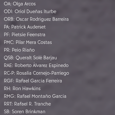
OA
:
Olga Arcos
ODI
:
Oriol Dueñas Iturbe
ORB
:
Oscar Rodríguez Barreira
PA
:
Patrick Auderset
PF
:
Pietsie Feenstra
PMC
:
Pilar Mera Costas
PR
:
Peio Riaño
QSB
:
Queralt Solé Barjau
RAE
:
Roberto Álvarez Espinedo
RC-P
:
Rosalía Cornejo-Parriego
RGF
:
Rafael García Ferreira
RH
:
Ron Hawkins
RMG
:
Rafael Montaño García
RRT
:
Rafael R. Tranche
SB
:
Soren Brinkman