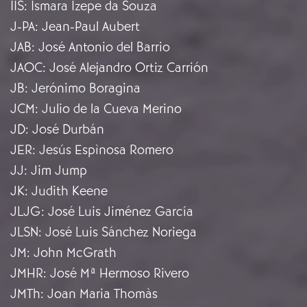
IIS
:
Ismara Izepe da Souza
J-PA
:
Jean-Paul Aubert
JAB
:
José Antonio del Barrio
JAOC
:
José Alejandro Ortiz Carrión
JB
:
Jerónimo Boragina
JCM
:
Julio de la Cueva Merino
JD
:
José Durbán
JER
:
Jesús Espìnosa Romero
JJ
:
Jim Jump
JK
:
Judith Keene
JLJG
:
José Luis Jiménez García
JLSN
:
José Luis Sánchez Noriega
JM
:
John McGrath
JMHR
:
José Mª Hermoso Rivero
JMTh
:
Joan Maria Thomàs