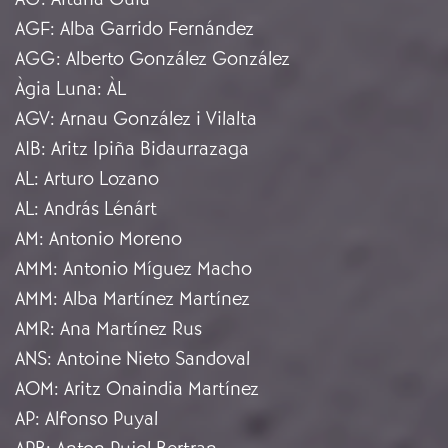
AGF
:
Alba Garrido Fernández
AGG
:
Alberto González González
Àgia Luna
:
ÀL
AGV
:
Arnau González i Vilalta
AIB
:
Aritz Ipiña Bidaurrazaga
AL
:
Arturo Lozano
AL
:
András Lénárt
AM
:
Antonio Moreno
AMM
:
Antonio Míguez Macho
AMM
:
Alba Martínez Martínez
AMR
:
Ana Martínez Rus
ANS
:
Antoine Nieto Sandoval
AOM
:
Aritz Onaindia Martínez
AP
:
Alfonso Puyal