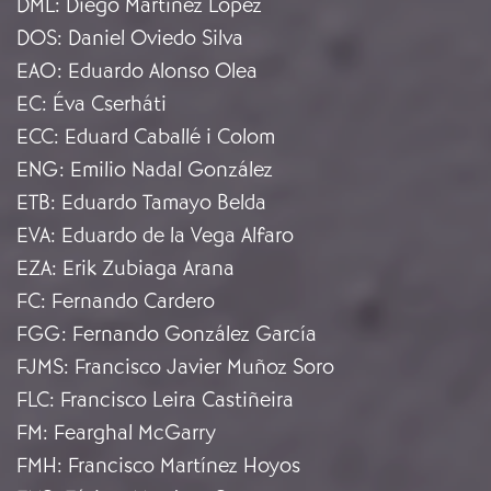
DML
:
Diego Martínez López
DOS
:
Daniel Oviedo Silva
EAO
:
Eduardo Alonso Olea
EC
:
Éva Cserháti
ECC
:
Eduard Caballé i Colom
ENG
:
Emilio Nadal González
ETB
:
Eduardo Tamayo Belda
EVA
:
Eduardo de la Vega Alfaro
EZA
:
Erik Zubiaga Arana
FC
:
Fernando Cardero
FGG
:
Fernando González García
FJMS
:
Francisco Javier Muñoz Soro
FLC
:
Francisco Leira Castiñeira
FM
:
Fearghal McGarry
FMH
:
Francisco Martínez Hoyos