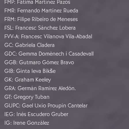
FMP
:
Fátima Martínez Pazos
FMR
:
Fernando Martínez Rueda
FRM
:
Filipe Ribeiro de Meneses
FSL
:
Francesc Sánchez Lobera
FVV-A
:
Francesc Vilanova Vila-Abadal
GC
:
Gabriela Cladera
GDC
:
Gemma Domènech i Casadevall
GGB
:
Gutmaro Gómez Bravo
GIB
:
Ginta Ieva Bikše
GK
:
Graham Keeley
GRA
:
Germán Ramírez Aledón.
GT
:
Gregory Tuban
GUPC
:
Gael Uxío Proupín Cantelar
IEG
:
Inés Escudero Gruber
IG
:
Irene González