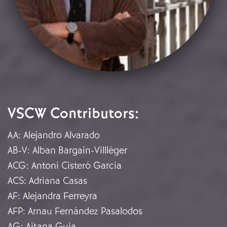
VSCW Contributors:
AA
:
Alejandro Alvarado
AB-V
:
Alban Bargain-Villléger
ACG
:
Antoni Cisteró García
ACS
:
Adriana Casas
AF
:
Alejandra Ferreyra
AFP
:
Arnau Fernández Pasalodos
AG
:
Aitana Guia