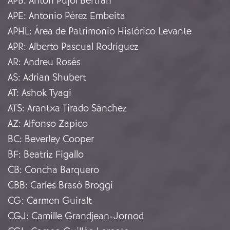
APB
:
Anton Pujol Bertran
APE
:
Antonio Pérez Embeita
APHL
:
Área de Patrimonio Histórico Levante
APR
:
Alberto Pascual Rodríguez
AR
:
Andreu Rosés
AS
:
Adrian Shubert
AT
:
Ashok Tyagi
ATS
:
Arantxa Tirado Sánchez
AZ
:
Alfonso Zapico
BC
:
Beverley Cooper
BF
:
Beatriz Figallo
CB
:
Concha Barquero
CBB
:
Carles Brasó Broggi
CG
:
Carmen Guiralt
CGJ
:
Camille Grandjean-Jornod