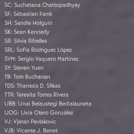
SC
:
Suchetana Chattopadhyay
SF
:
Sébastien Farré
SH
:
Sandie Holguín
SK
:
Sean Kennedy
SR
:
Silvia Ribelles
SRL
:
Sofía Rodríguez López
SVM
:
Sergio Vaquero Martínez
SY
:
Steven Yuen
TB
:
Tom Buchanan
TDS
:
Thanasis D. Sfikas
TTR
:
Teresita Torres Rivera
UBB
:
Unai Belaustegi Bedialauneta
UOG
:
Uxía Otero González
VJ
:
Vjeran Pavlakovic
VJB
:
Vicente J. Benet