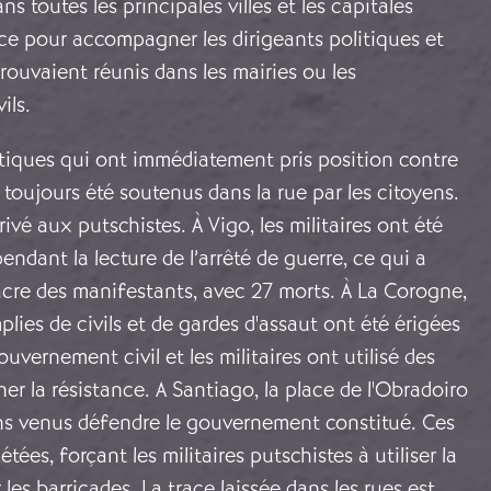
s toutes les principales villes et les capitales
ce pour accompagner les dirigeants politiques et
rouvaient réunis dans les mairies ou les
ils.
itiques qui ont immédiatement pris position contre
t toujours été soutenus dans la rue par les citoyens.
rrivé aux putschistes. À Vigo, les militaires ont été
endant la lecture de l’arrêté de guerre, ce qui a
cre des manifestants, avec 27 morts. À La Corogne,
plies de civils et de gardes d'assaut ont été érigées
uvernement civil et les militaires ont utilisé des
er la résistance. A Santiago, la place de l'Obradoiro
ens venus défendre le gouvernement constitué. Ces
tées, forçant les militaires putschistes à utiliser la
les barricades. La trace laissée dans les rues est