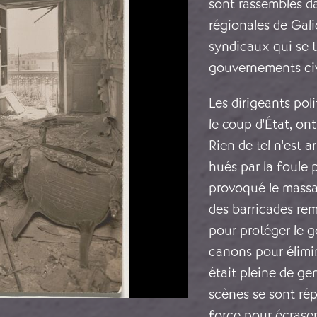
sont rassemblés dan
régionales de Gali
syndicaux qui se t
gouvernements civ
Les dirigeants pol
le coup d'État, on
Rien de tel n'est a
hués par la foule p
provoqué le massa
des barricades rem
pour protéger le go
canons pour élimin
était pleine de g
scènes se sont répé
force pour écraser 