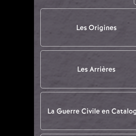
Les Origines
Les Arrières
La Guerre Civile en Catalo