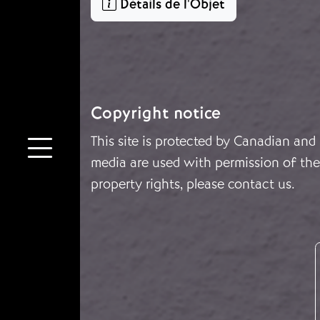
Détails de l'Objet
Copyright notice
This site is protected by Canadian and
media are used with permission of the 
property rights, please
contact us
.