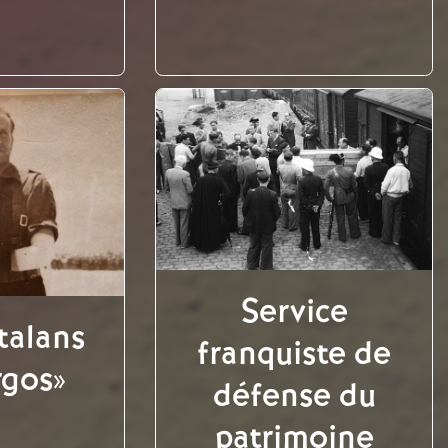
Service
talans
franquiste de
rgos»
défense du
patrimoine