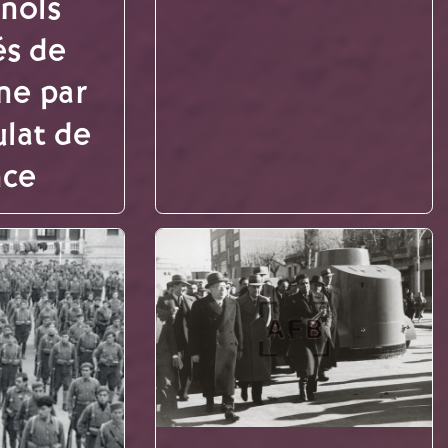
nols
és de
ne par
ulat de
nce