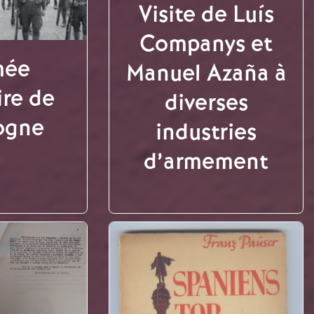
Visite de Luís
Companys et
mée
Manuel Azaña à
ire de
diverses
ogne
industries
d’armement