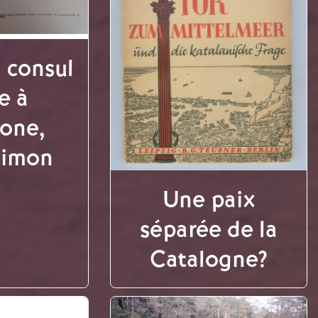
u consul
e à
lone,
Simon
Une paix
séparée de la
Catalogne?