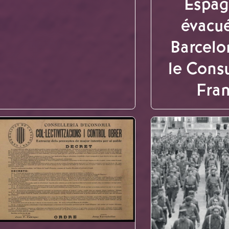
Espag
évacu
Barcelo
le Cons
Fra