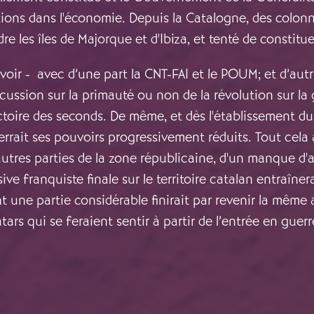
ations dans l'économie. Depuis la Catalogne, des colonn
ndre les îles de Majorque et d'Ibiza, et tenté de consti
oir - avec d’une part la CNT-FAI et le POUM; et d’autre
scussion sur la primauté ou non de la révolution sur l
victoire des seconds. De même, et dès l'établissement 
errait ses pouvoirs progressivement réduits. Tout cela
autres parties de la zone républicaine, d'un manque d'
ve franquiste finale sur le territoire catalan entraîner
dont une partie considérable finirait par revenir la même
atars qui se feraient sentir à partir de l’entrée en gue