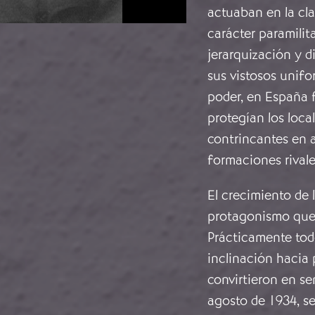
actuaban en la cl
carácter paramilit
jerarquización y d
sus vistosos unifo
poder, en España
protegían los loca
contrincantes en a
formaciones rivale
El crecimiento de l
protagonismo que e
Prácticamente todo
inclinación hacia 
convirtieron en se
agosto de 1934, se