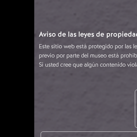
Aviso de las leyes de propieda
Este sitio web está protegido por las 
previo por parte del museo está prohib
Si usted cree que algún contenido viol