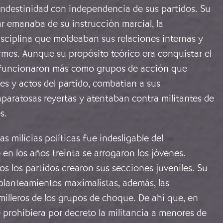
andestinidad con independencia de sus partidos. Su
ar emanaba de su instrucción marcial, la
isciplina que moldeaban sus relaciones internas y
rmes. Aunque su propósito teórico era conquistar el
 funcionaron más como grupos de acción que
les y actos del partido, combatían a sus
paratosas reyertas y atentaban contra militantes de
s.
as milicias políticas fue indesligable del
n los años treinta se arrogaron los jóvenes.
s los partidos crearon sus secciones juveniles. Su
planteamientos maximalistas, además, las
milleros de los grupos de choque. De ahí que, en
 prohibiera por decreto la militancia a menores de