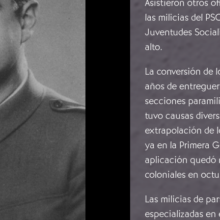
Asistieron otros o
las milicias del P
Juventudes Sociali
alto.
La conversión de l
años de entreguer
secciones paramili
tuvo causas divers
extrapolación de l
ya en la Primera G
aplicación quedó m
coloniales en octu
Las milicias de pa
especializadas en e