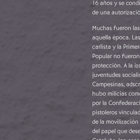
16 años y se condi
de una autorizació
Muchas fueron las 
aquella época. La
carlista y la Prim
Popular no fueron 
protección. A la i
juventudes socialis
Campesinas, adscri
hubo milicias como
por la Confederac
pistoleros vincula
de la movilización
del papel que dese