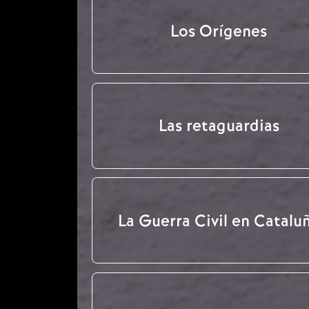
Los Orígenes
Las retaguardias
La Guerra Civil en Catalu