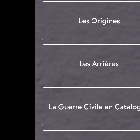
Les Origines
Les Arrières
La Guerre Civile en Catalo