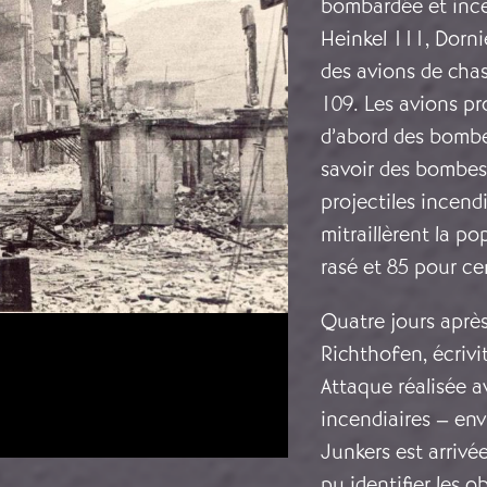
bombardée et ince
Heinkel 111, Dorn
des avions de chas
109. Les avions pr
d’abord des bombes
savoir des bombes 
projectiles incend
mitraillèrent la po
rasé et 85 pour cen
Quatre jours aprè
Richthofen, écrivi
Attaque réalisée 
incendiaires – env
Junkers est arrivée
pu identifier les o