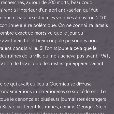
s recherches, autour de 300 morts, beaucoup
irent à l’intérieur d’un abri anti-aérien qui fut
rnement basque estima les victimes à environ 2.000.
 continue à être polémique. On ne connaîtra jamais
nombre exact de morts vu que le jour du
 avait marché et beaucoup de personnes non-
aient dans la ville. Si l’on rajoute à cela que le
des ruines de la ville qui ne s’acheva pas avant 1941,
cation de beaucoup des restes qui apparaissaient
 ce qui avait eu lieu à Guernica se diffusa
 condamnations internationales se succédèrent. Le
ue le dénonça et plusieurs journalistes étrangers
à Bilbao visitèrent les ruines, comme Georges Steer,