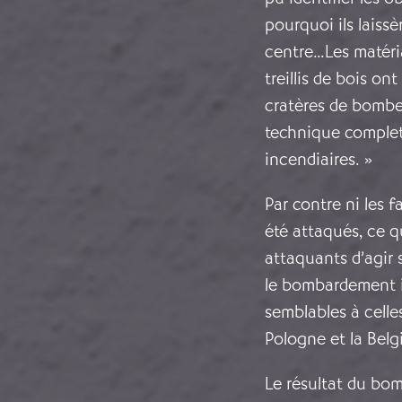
pourquoi ils laiss
centre…Les matéria
treillis de bois o
cratères de bombe
technique complet 
incendiaires. »
Par contre ni les 
été attaqués, ce q
attaquants d’agir s
le bombardement in
semblables à celle
Pologne et la Belg
Le résultat du bo