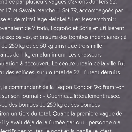
ndiée par plusieurs vagues d’avions Junkers 52,
ier 17 et Savoia-Marchetti SM.79, accompagnés par
se et de mitraillage Heinkel 51 et Messerschmitt
ovenaient de Vitoria, Logroño et Soria et utilisèrent
 explosives, et ensuite des bombes incendiaires ; à
de 250 kg et de 50 kg ainsi que trois mille
iaires de 1 kg en aluminium. Les chasseurs
pulation à découvert. Le centre urbain de la ville fut
t des édifices, sur un total de 271 furent détruits.
s, le commandant de la Légion Condor, Wolfram von
t sur son journal : « Guernica…littéralement rasée.
avec des bombes de 250 kg et des bombes
iron un tiers du total. Quand la première vague de
 il y avait déjà de la fumée partout ; personne n’a
bjectifs des routes, le pont et la banlieue, c’est