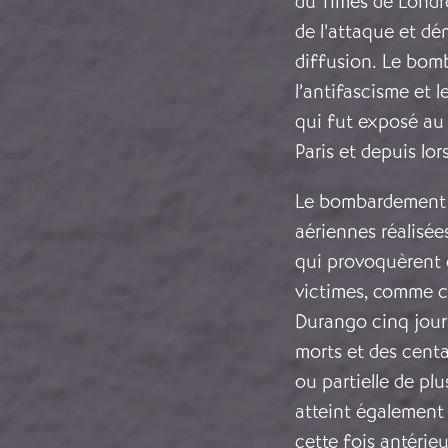
du Times de Londre
de l’attaque et dé
diffusion. Le bom
l’antifascisme et l
qui fut exposé au 
Paris et depuis l
Le bombardement d
aériennes réalisées
qui provoquèrent 
victimes, comme ce
Durango cinq jour
morts et des centa
ou partielle de plu
atteint également 
cette fois antérie