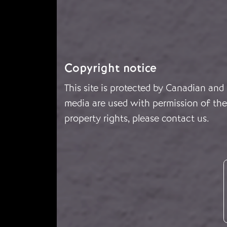
Copyright notice
This site is protected by Canadian and
media are used with permission of the 
property rights, please
contact us
.