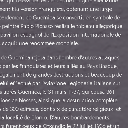
s, qui releva des évidences de l’origine allemande
mentit la version franquiste, obtenant une large
bardement de Guernica se convertit en symbole de
e peintre Pablo Picasso réalisa le tableau allégorique
pavillon espagnol de l’Exposition Internationale de
ors acquit une renommée mondiale.
e Guernica rejeta dans l’ombre d’autres attaques
 par les franquistes et leurs alliés au Pays Basque,
également de grandes destructions et beaucoup de
lui effectué par l’Aviazione Legionaria italiana sur
s après Guernica, le 31 mars 1937, qui causa 361
ines de blessés, ainsi que la destruction complète
s de 300 édifices, dont six de caractère religieux, et
la localité de Elorrio. D’autres bombardements,
urs furent ceux de Otxandio le 22 juillet 1936 et un