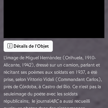
Détails de l'Objet
L'image de Miguel Hernández (Orihuela, 1910-
Alicante, 1942), dressé sur un camion, parlant et
récitant ses poèmes aux soldats en 1937, a été
prise, selon Vittorio Vidali (Commandant Carlos),
près de Córdoba, à Castro del Río. Ce n'est pas la
seuleimage du poète avec les soldats
républicains; le journal
ABC
a aussi recueilli