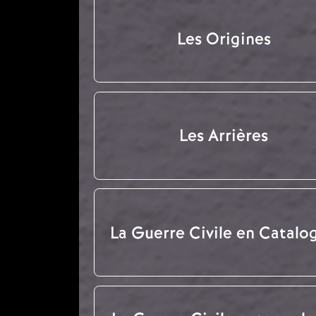
Les Origines
Les Arrières
La Guerre Civile en Catalo