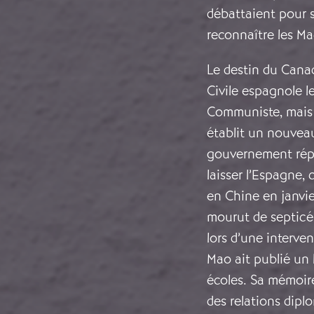
débattaient pour s
reconnaître les M
Le destin du Canad
Civile espagnole l
Communiste, mais 
établit un nouvea
gouvernement répub
laisser l’Espagne,
en Chine en janvie
mourut de septicé
lors d’une interv
Mao ait publié un l
écoles. Sa mémoir
des relations dipl