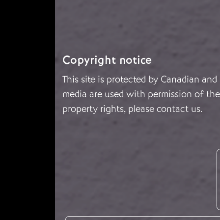
Copyright notice
This site is protected by Canadian and
media are used with permission of the 
property rights, please
contact us
.