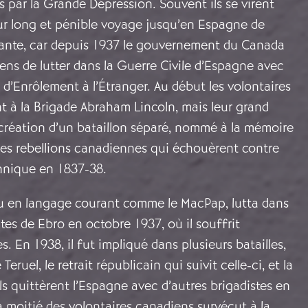
s par la Grande Dépression. Souvent ils se virent
eur long et pénible voyage jusqu’en Espagne de
nte, car depuis 1937 le gouvernement du Canada
oyens de lutter dans la Guerre Civile d’Espagne avec
i d’Enrôlement à l’Étranger. Au début les volontaires
t à la Brigade Abraham Lincoln, mais leur grand
réation d’un bataillon séparé, nommé à la mémoire
des rebellions canadiennes qui échouèrent contre
nnique en 1837-38.
nu en langage courant comme le MacPap, lutta dans
tes de Ebro en octobre 1937, où il souffrit
. En 1938, il fut impliqué dans plusieurs batailles,
eruel, le retrait républicain qui suivit celle-ci, et la
 Ils quittèrent l’Espagne avec d’autres brigadistes en
 moitié des volontaires canadiens survécut à la