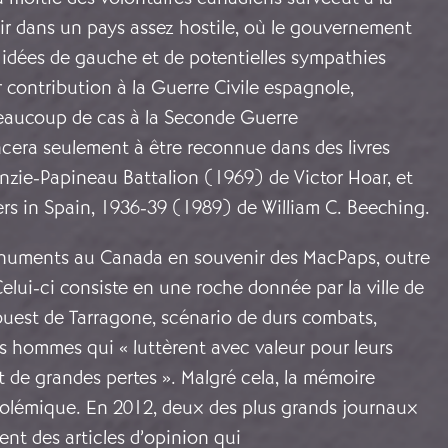
ir dans un pays assez hostile, où le gouvernement
 idées de gauche et de potentielles sympathies
contribution à la Guerre Civile espagnole,
beaucoup de cas à la Seconde Guerre
era seulement à être reconnue dans des livres
ie-Papineau Battalion (1969) de Victor Hoar, et
rs in Spain, 1936-39 (1989) de William C. Beeching.
monuments au Canada en souvenir des MacPaps, outre
Celui-ci consiste en une roche donnée par la ville de
uest de Tarragone, scénario de durs combats,
s hommes qui « luttèrent avec valeur pour leurs
t de grandes pertes ». Malgré cela, la mémoire
olémique. En 2012, deux des plus grands journaux
nt des articles d’opinion qui