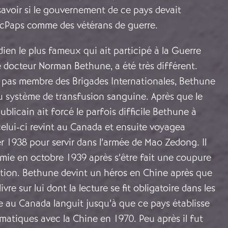
avoir si le gouvernement de ce pays devait
acPaps comme des vétérans de guerre.
ien le plus fameux qui ait participé à la Guerre
e docteur Norman Bethune, a été très différent.
pas membre des Brigades Internationales, Bethune
u système de transfusion sanguine. Après que le
licain ait forcé le parfois difficile Bethune à
 celui-ci revint au Canada et ensuite voyagea
r 1938 pour servir dans l’armée de Mao Zedong. Il
mie en octobre 1939 après s’être fait une coupure
ention. Bethune devint un héros en Chine après que
ivre sur lui dont la lecture se fit obligatoire dans les
e au Canada languit jusqu’à que ce pays établisse
omatiques avec la Chine en 1970. Peu après il fut