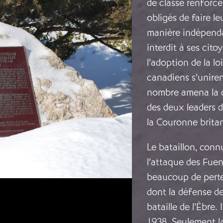
de classe renforcé
obligés de faire l
manière indépenda
interdit à ses cit
l’adoption de la lo
canadiens s’uniren
nombre amena la c
des deux leaders 
la Couronne brita
Le bataillon, con
l’attaque des Fuen
beaucoup de pertes
dont la défense de T
bataille de l’Èbre.
1938. Seulement la