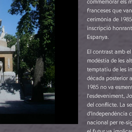
commemorar els mor
franceses que van 
cerimònia de 1985 
inscripció honrant
Espanya.
El contrast amb el
modèstia de les al
temptatiu de les i
dècada posterior a
1985 no va esmenta
l’esdeveniment, Jo
del conflicte. La 
d’Independència c
nacional per re-s
el futur va implica