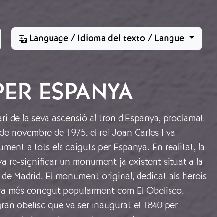
Language / Idioma del texto / Langue
ER ESPANYA
ari de la seva ascensió al tron d’Espanya, proclamat
 de novembre de 1975, el rei Joan Carles I va
ent a tots els caiguts per Espanya. En realitat, la
 re-significar un monument ja existent situat a la
d de Madrid. El monument original, dedicat als herois
era més conegut popularment com El Obelisco.
ran obelisc que va ser inaugurat el 1840 per