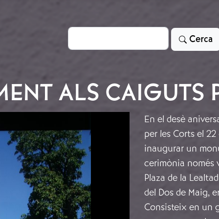
Cerca
Cerca
ENT ALS CAIGUTS P
En el desè anivers
per les Corts el 22
inaugurar un monum
cerimònia només va
Plaza de la Lealta
del Dos de Maig, 
Consisteix en un g