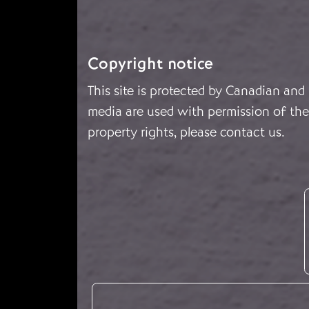
Copyright notice
This site is protected by Canadian and
media are used with permission of the 
property rights, please
contact us
.