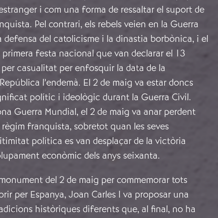
estranger i com una forma de ressaltar el suport de
anquista. Pel contrari, els rebels veien en la Guerra
 defensa del catolicisme i la dinastia borbònica, i el
a primera festa nacional que van declarar el 13
 per casualitat per enfosquir la data de la
República l’endemà. El 2 de maig va estar doncs
ificat polític i ideològic durant la Guerra Civil.
ona Guerra Mundial, el 2 de maig va anar perdent
 règim franquista, sobretot quan les seves
timitat política es van desplaçar de la victòria
olupament econòmic dels anys seixanta.
el monument del 2 de maig per commemorar tots
rir per Espanya, Joan Carles I va proposar una
adicions històriques diferents que, al final, no ha