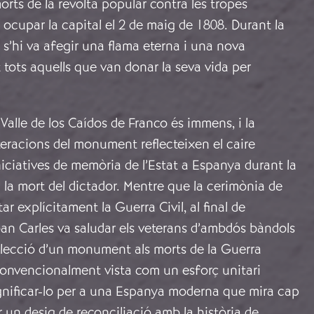
ts de la revolta popular contra les tropes
ocupar la capital el 2 de maig de 1808. Durant la
s’hi va afegir una flama eterna i una nova
 tots aquells que van donar la seva vida per
 Valle de los Caídos de Franco és immens, i la
teracions del monument reflecteixen el caire
niciatives de memòria de l’Estat a Espanya durant la
 la mort del dictador. Mentre que la cerimònia de
r explícitament la Guerra Civil, al final de
an Carles va saludar els veterans d’ambdós bàndols
selecció d’un monument als morts de la Guerra
onvencionalment vista com un esforç unitari
ignificar-lo per a una Espanya moderna que mira cap
r un desig de reconciliació amb la història de