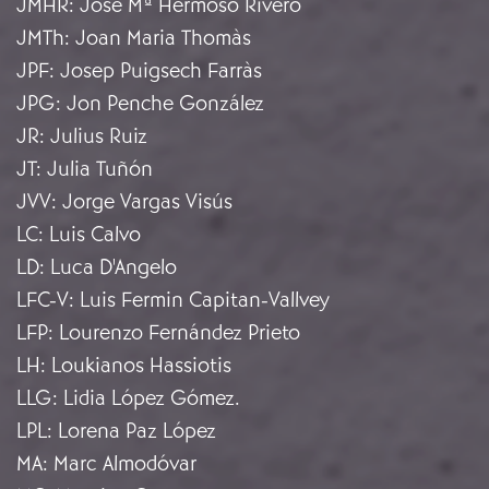
JMHR
:
José Mª Hermoso Rivero
JMTh
:
Joan Maria Thomàs
JPF
:
Josep Puigsech Farràs
JPG
:
Jon Penche González
JR
:
Julius Ruiz
JT
:
Julia Tuñón
JVV
:
Jorge Vargas Visús
LC
:
Luis Calvo
LD
:
Luca D'Angelo
LFC-V
:
Luis Fermin Capitan-Vallvey
LFP
:
Lourenzo Fernández Prieto
LH
:
Loukianos Hassiotis
LLG
:
Lidia López Gómez.
LPL
:
Lorena Paz López
MA
:
Marc Almodóvar