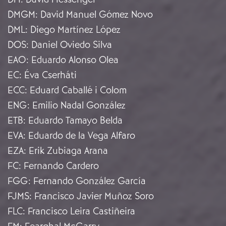
DMGM
:
David Manuel Gómez Novo
DML
:
Diego Martínez López
DOS
:
Daniel Oviedo Silva
EAO
:
Eduardo Alonso Olea
EC
:
Éva Cserháti
ECC
:
Eduard Caballé i Colom
ENG
:
Emilio Nadal González
ETB
:
Eduardo Tamayo Belda
EVA
:
Eduardo de la Vega Alfaro
EZA
:
Erik Zubiaga Arana
FC
:
Fernando Cardero
FGG
:
Fernando González García
FJMS
:
Francisco Javier Muñoz Soro
FLC
:
Francisco Leira Castiñeira