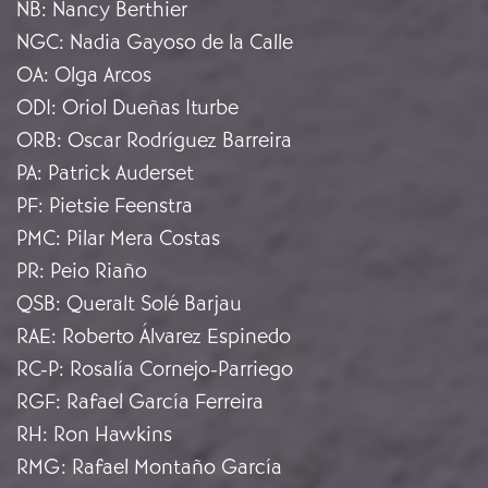
NB
:
Nancy Berthier
NGC
:
Nadia Gayoso de la Calle
OA
:
Olga Arcos
ODI
:
Oriol Dueñas Iturbe
ORB
:
Oscar Rodríguez Barreira
PA
:
Patrick Auderset
PF
:
Pietsie Feenstra
PMC
:
Pilar Mera Costas
PR
:
Peio Riaño
QSB
:
Queralt Solé Barjau
RAE
:
Roberto Álvarez Espinedo
RC-P
:
Rosalía Cornejo-Parriego
RGF
:
Rafael García Ferreira
RH
:
Ron Hawkins
RMG
:
Rafael Montaño García