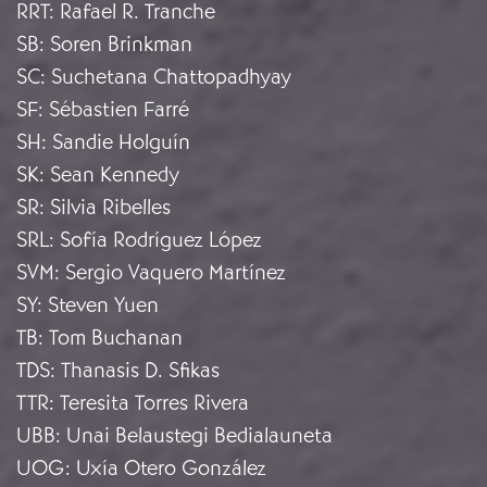
RRT
:
Rafael R. Tranche
SB
:
Soren Brinkman
SC
:
Suchetana Chattopadhyay
SF
:
Sébastien Farré
SH
:
Sandie Holguín
SK
:
Sean Kennedy
SR
:
Silvia Ribelles
SRL
:
Sofía Rodríguez López
SVM
:
Sergio Vaquero Martínez
SY
:
Steven Yuen
TB
:
Tom Buchanan
TDS
:
Thanasis D. Sfikas
TTR
:
Teresita Torres Rivera
UBB
:
Unai Belaustegi Bedialauneta
UOG
:
Uxía Otero González