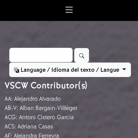
Ir o contido principal
Buscar
Language / Idioma del texto / Langue
VSCW Contributor(s)
AA
:
Alejandro Alvarado
AB-V
:
Alban Bargain-Villléger
ACG
:
Antoni Cisteró García
ACS
:
Adriana Casas
AF
:
Alejandra Ferreyra