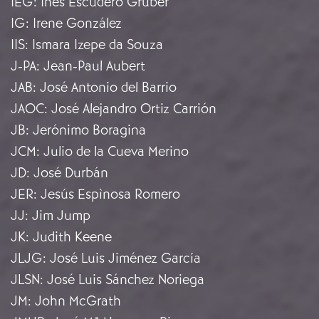
IEG
:
Inés Escudero Gruber
IG
:
Irene González
IIS
:
Ismara Izepe da Souza
J-PA
:
Jean-Paul Aubert
JAB
:
José Antonio del Barrio
JAOC
:
José Alejandro Ortiz Carrión
JB
:
Jerónimo Boragina
JCM
:
Julio de la Cueva Merino
JD
:
José Durbán
JER
:
Jesús Espìnosa Romero
JJ
:
Jim Jump
JK
:
Judith Keene
JLJG
:
José Luis Jiménez García
JLSN
:
José Luis Sánchez Noriega
JM
:
John McGrath