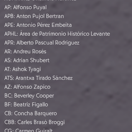
AP
:
Alfonso Puyal
APB
:
Anton Pujol Bertran
APE
:
Antonio Pérez Embeita
APHL
:
Área de Patrimonio Histórico Levante
APR
:
Alberto Pascual Rodríguez
AR
:
Andreu Rosés
AS
:
Adrian Shubert
AT
:
Ashok Tyagi
ATS
:
Arantxa Tirado Sánchez
AZ
:
Alfonso Zapico
BC
:
Beverley Cooper
BF
:
Beatriz Figallo
CB
:
Concha Barquero
CBB
:
Carles Brasó Broggi
CG
:
Carmen Guiralt