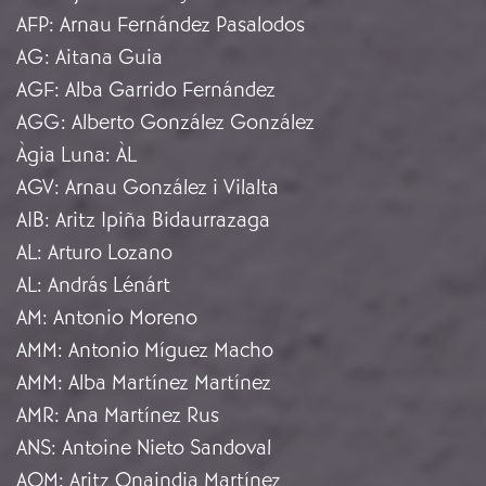
AFP
:
Arnau Fernández Pasalodos
AG
:
Aitana Guia
AGF
:
Alba Garrido Fernández
AGG
:
Alberto González González
Àgia Luna
:
ÀL
AGV
:
Arnau González i Vilalta
AIB
:
Aritz Ipiña Bidaurrazaga
AL
:
Arturo Lozano
AL
:
András Lénárt
AM
:
Antonio Moreno
AMM
:
Antonio Míguez Macho
AMM
:
Alba Martínez Martínez
AMR
:
Ana Martínez Rus
ANS
:
Antoine Nieto Sandoval
AOM
:
Aritz Onaindia Martínez