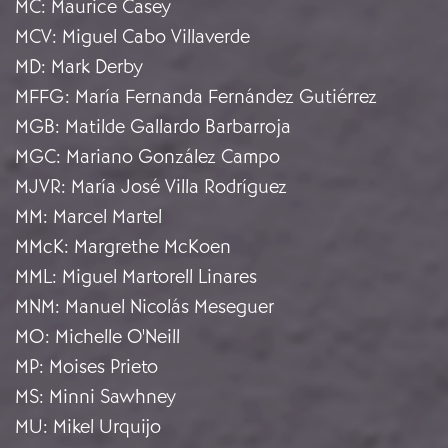
MC
:
Maurice Casey
MCV
:
Miguel Cabo Villaverde
MD
:
Mark Derby
MFFG
:
María Fernanda Fernández Gutiérrez
MGB
:
Matilde Gallardo Barbarroja
MGC
:
Mariano González Campo
MJVR
:
María José Villa Rodríguez
MM
:
Marcel Martel
MMcK
:
Margrethe McKoen
MML
:
Miguel Martorell Linares
MNM
:
Manuel Nicolás Meseguer
MO
:
Michelle O'Neill
MP
:
Moises Prieto
MS
:
Minni Sawhney
MU
:
Mikel Urquijo