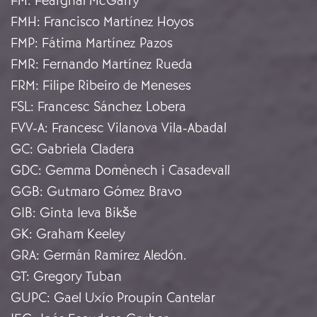
FM
:
Fearghal McGarry
FMH
:
Francisco Martínez Hoyos
FMP
:
Fátima Martínez Pazos
FMR
:
Fernando Martínez Rueda
FRM
:
Filipe Ribeiro de Meneses
FSL
:
Francesc Sánchez Lobera
FVV-A
:
Francesc Vilanova Vila-Abadal
GC
:
Gabriela Cladera
GDC
:
Gemma Domènech i Casadevall
GGB
:
Gutmaro Gómez Bravo
GIB
:
Ginta Ieva Bikše
GK
:
Graham Keeley
GRA
:
Germán Ramírez Aledón.
GT
:
Gregory Tuban
GUPC
:
Gael Uxío Proupín Cantelar