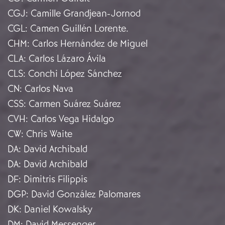
CGJ
:
Camille Grandjean-Jornod
CGL
:
Camen Guillén Lorente.
CHM
:
Carlos Hernández de Miguel
CLA
:
Carlos Lázaro Ávila
CLS
:
Conchi López Sánchez
CN
:
Carlos Nava
CSS
:
Carmen Suárez Suárez
CVH
:
Carlos Vega Hidalgo
CW
:
Chris Waite
DA
:
David Archibald
DA
:
David Archibald
DF
:
Dimitris Filippis
DGP
:
David González Palomares
DK
:
Daniel Kowalsky
DM
:
David Messenger