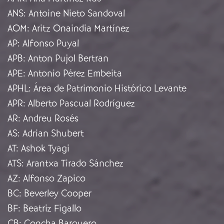
ANS
:
Antoine Nieto Sandoval
AOM
:
Aritz Onaindia Martínez
AP
:
Alfonso Puyal
APB
:
Anton Pujol Bertran
APE
:
Antonio Pérez Embeita
APHL
:
Área de Patrimonio Histórico Levante
APR
:
Alberto Pascual Rodríguez
AR
:
Andreu Rosés
AS
:
Adrian Shubert
AT
:
Ashok Tyagi
ATS
:
Arantxa Tirado Sánchez
AZ
:
Alfonso Zapico
BC
:
Beverley Cooper
BF
:
Beatriz Figallo
CB
:
Concha Barquero