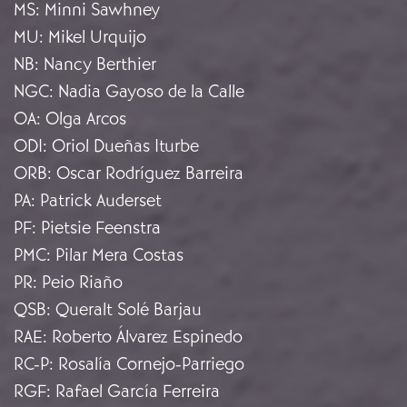
MS
:
Minni Sawhney
MU
:
Mikel Urquijo
NB
:
Nancy Berthier
NGC
:
Nadia Gayoso de la Calle
OA
:
Olga Arcos
ODI
:
Oriol Dueñas Iturbe
ORB
:
Oscar Rodríguez Barreira
PA
:
Patrick Auderset
PF
:
Pietsie Feenstra
PMC
:
Pilar Mera Costas
PR
:
Peio Riaño
QSB
:
Queralt Solé Barjau
RAE
:
Roberto Álvarez Espinedo
RC-P
:
Rosalía Cornejo-Parriego
RGF
:
Rafael García Ferreira