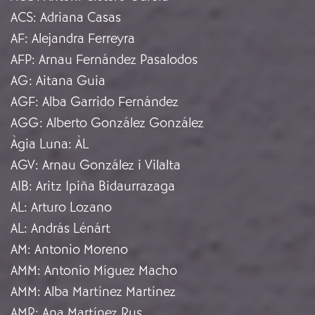
ACS
:
Adriana Casas
AF
:
Alejandra Ferreyra
AFP
:
Arnau Fernández Pasalodos
AG
:
Aitana Guia
AGF
:
Alba Garrido Fernández
AGG
:
Alberto González González
Àgia Luna
:
ÀL
AGV
:
Arnau González i Vilalta
AIB
:
Aritz Ipiña Bidaurrazaga
AL
:
Arturo Lozano
AL
:
András Lénárt
AM
:
Antonio Moreno
AMM
:
Antonio Míguez Macho
AMM
:
Alba Martínez Martínez
AMR
:
Ana Martínez Rus