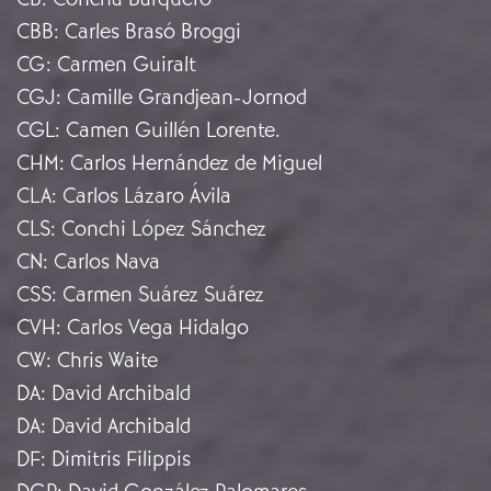
CBB
:
Carles Brasó Broggi
CG
:
Carmen Guiralt
CGJ
:
Camille Grandjean-Jornod
CGL
:
Camen Guillén Lorente.
CHM
:
Carlos Hernández de Miguel
CLA
:
Carlos Lázaro Ávila
CLS
:
Conchi López Sánchez
CN
:
Carlos Nava
CSS
:
Carmen Suárez Suárez
CVH
:
Carlos Vega Hidalgo
CW
:
Chris Waite
DA
:
David Archibald
DA
:
David Archibald
DF
:
Dimitris Filippis