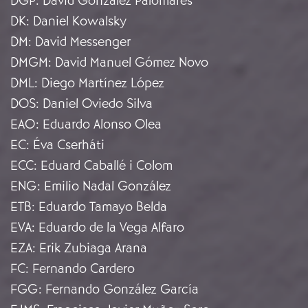
DGP
:
David González Palomares
DK
:
Daniel Kowalsky
DM
:
David Messenger
DMGM
:
David Manuel Gómez Novo
DML
:
Diego Martínez López
DOS
:
Daniel Oviedo Silva
EAO
:
Eduardo Alonso Olea
EC
:
Éva Cserháti
ECC
:
Eduard Caballé i Colom
ENG
:
Emilio Nadal González
ETB
:
Eduardo Tamayo Belda
EVA
:
Eduardo de la Vega Alfaro
EZA
:
Erik Zubiaga Arana
FC
:
Fernando Cardero
FGG
:
Fernando González García