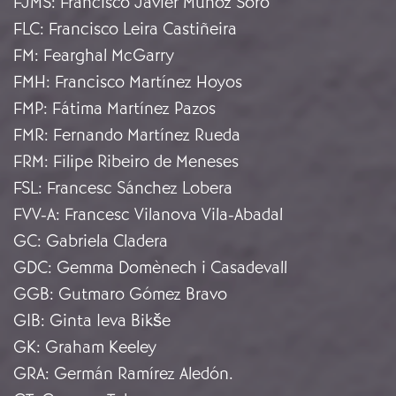
FJMS
:
Francisco Javier Muñoz Soro
FLC
:
Francisco Leira Castiñeira
FM
:
Fearghal McGarry
FMH
:
Francisco Martínez Hoyos
FMP
:
Fátima Martínez Pazos
FMR
:
Fernando Martínez Rueda
FRM
:
Filipe Ribeiro de Meneses
FSL
:
Francesc Sánchez Lobera
FVV-A
:
Francesc Vilanova Vila-Abadal
GC
:
Gabriela Cladera
GDC
:
Gemma Domènech i Casadevall
GGB
:
Gutmaro Gómez Bravo
GIB
:
Ginta Ieva Bikše
GK
:
Graham Keeley
GRA
:
Germán Ramírez Aledón.