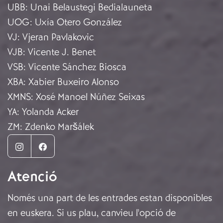
UBB
:
Unai Belaustegi Bedialauneta
UOG
:
Uxía Otero González
VJ
:
Vjeran Pavlakovic
VJB
:
Vicente J. Benet
VSB
:
Vicente Sánchez Biosca
XBA
:
Xabier Buxeiro Alonso
XMNS
:
Xosé Manoel Núñez Seixas
YA
:
Yolanda Acker
ZM
:
Zdenko Maršálek
Instagram
Facebook
Atenció
Només una part de les entrades estan disponibles
en euskera. Si us plau, canvieu l'opció de