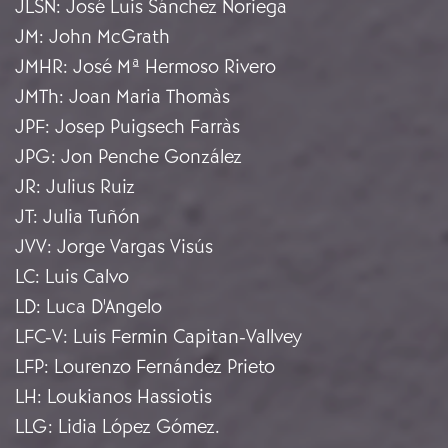
JLSN
:
José Luis Sánchez Noriega
JM
:
John McGrath
JMHR
:
José Mª Hermoso Rivero
JMTh
:
Joan Maria Thomàs
JPF
:
Josep Puigsech Farràs
JPG
:
Jon Penche González
JR
:
Julius Ruiz
JT
:
Julia Tuñón
JVV
:
Jorge Vargas Visús
LC
:
Luis Calvo
LD
:
Luca D'Angelo
LFC-V
:
Luis Fermin Capitan-Vallvey
LFP
:
Lourenzo Fernández Prieto
LH
:
Loukianos Hassiotis
LLG
:
Lidia López Gómez.