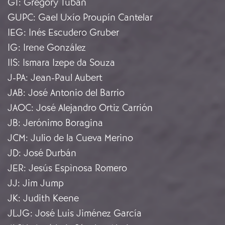
GT
:
Gregory Tuban
GUPC
:
Gael Uxío Proupín Cantelar
IEG
:
Inés Escudero Gruber
IG
:
Irene González
IIS
:
Ismara Izepe da Souza
J-PA
:
Jean-Paul Aubert
JAB
:
José Antonio del Barrio
JAOC
:
José Alejandro Ortiz Carrión
JB
:
Jerónimo Boragina
JCM
:
Julio de la Cueva Merino
JD
:
José Durbán
JER
:
Jesús Espìnosa Romero
JJ
:
Jim Jump
JK
:
Judith Keene
JLJG
:
José Luis Jiménez García