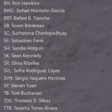
RH
:
Ron Hawkins
RMG
:
Rafael Montaño García
RRT
:
Rafael R. Tranche
SB
:
Soren Brinkman
SC
:
Suchetana Chattopadhyay
SF
:
Sébastien Farré
SH
:
Sandie Holguín
SK
:
Sean Kennedy
SR
:
Silvia Ribelles
SRL
:
Sofía Rodríguez López
SVM
:
Sergio Vaquero Martínez
SY
:
Steven Yuen
TB
:
Tom Buchanan
TDS
:
Thanasis D. Sfikas
TTR
:
Teresita Torres Rivera