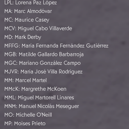
LPL
:
Lorena Paz López
MA
:
Marc Almodóvar
MC
:
Maurice Casey
MCV
:
Miguel Cabo Villaverde
MD
:
Mark Derby
MFFG
:
María Fernanda Fernández Gutiérrez
MGB
:
Matilde Gallardo Barbarroja
MGC
:
Mariano González Campo
MJVR
:
María José Villa Rodríguez
MM
:
Marcel Martel
MMcK
:
Margrethe McKoen
MML
:
Miguel Martorell Linares
MNM
:
Manuel Nicolás Meseguer
MO
:
Michelle O'Neill
MP
:
Moises Prieto