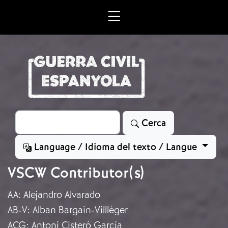
Vés al contingut
Cerca
Cerca
Language / Idioma del texto / Langue
VSCW Contributor(s)
AA
:
Alejandro Alvarado
AB-V
:
Alban Bargain-Villléger
ACG
:
Antoni Cisteró García