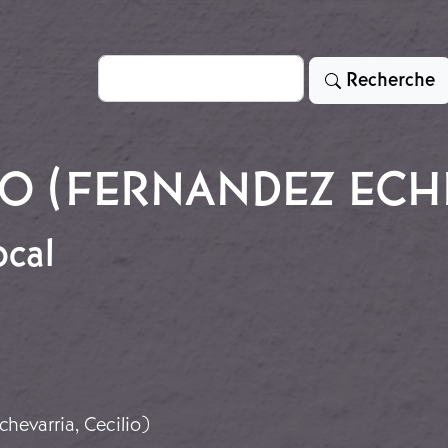
Rechercher
Recherche
O (FERNANDEZ ECHE
ocal
 local
hevarria, Cecilio)