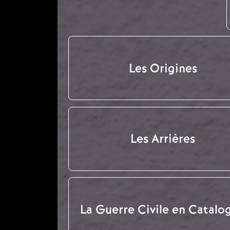
Les Origines
Les Arrières
La Guerre Civile en Catalo