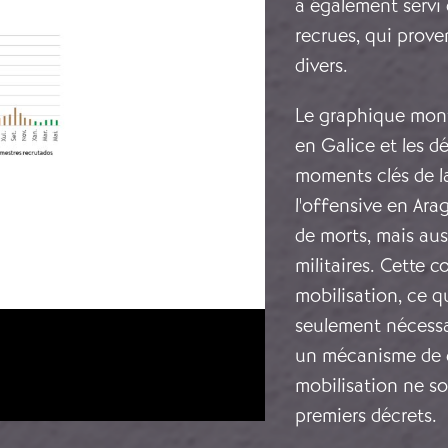
a également servi 
recrues, qui prove
divers.
Le graphique mont
en Galice et les d
moments clés de la
l'offensive en Ara
de morts, mais au
militaires. Cette c
mobilisation, ce q
seulement nécessai
un mécanisme de co
mobilisation ne so
premiers décrets.