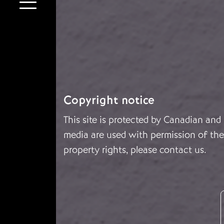
Copyright notice
This site is protected by Canadian and
media are used with permission of the 
property rights, please
contact us
.