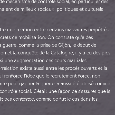
de mécanisme de contrôle social, en particulier des
naient de milieux sociaux, politiques et culturels
re une relation entre certains massacres perpétrés
écrets de mobilisation. On constate qu’à des
 guerre, comme la prise de Gijón, le début de
gon et la conquête de la Catalogne, il y a eu des pics
ssi une augmentation des cours martiales
orrélation existe aussi entre les procès ouverts et la
ui renforce l’idée que le recrutement forcé, non
re pour gagner la guerre, a aussi été utilisé comme
ntrôle social. C'était une façon de s'assurer que la
it pas contestée, comme ce fut le cas dans les