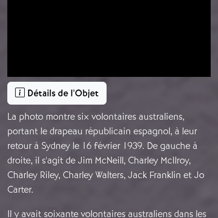
Détails de l'Objet
La photo montre six volontaires australiens,
portant le drapeau républicain espagnol, à leur
retour à Sydney le 16 février 1939. De gauche à
droite, il s'agit de Jim McNeill, Charley McIlroy,
Charley Riley, Charley Walters, Jack Franklin et Jo
Carter.
Il y avait soixante volontaires australiens dans les