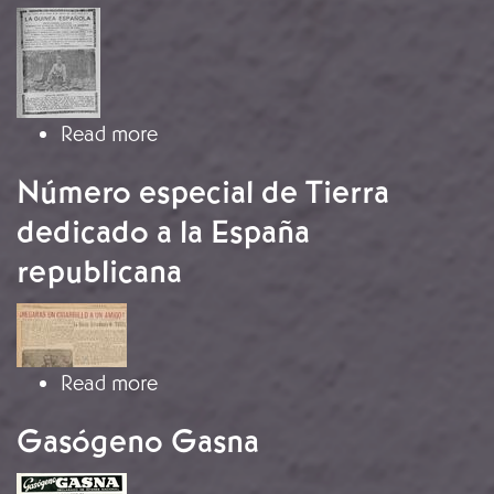
Image
about La instauración del régimen re
Read more
Número especial de Tierra
dedicado a la España
republicana
Image
about Número especial de Tierra ded
Read more
Gasógeno Gasna
Image