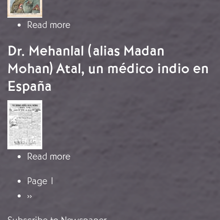
about I condottieri: Benito Mussolini
Read more
Dr. Mehanlal (alias Madan
Mohan) Atal, un médico indio en
España
Image
about Dr. Mehanlal (alias Madan Moh
Read more
Pagination
Page 1
Next page
››