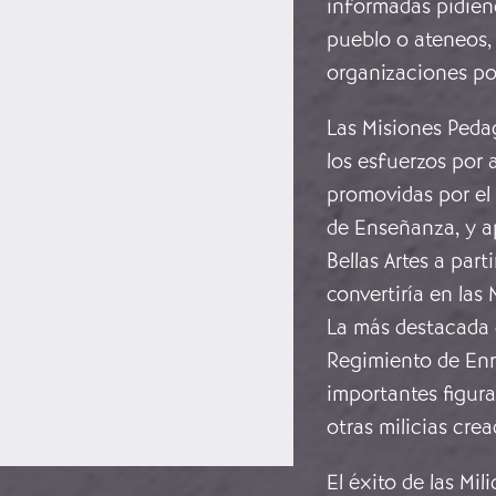
informadas pidiend
pueblo o ateneos, l
organizaciones pol
Las Misiones Ped
los esfuerzos por a
promovidas por el
de Enseñanza, y ap
Bellas Artes a par
convertiría en las M
La más destacada d
Regimiento de Enri
importantes figura
otras milicias cre
El éxito de las Mil