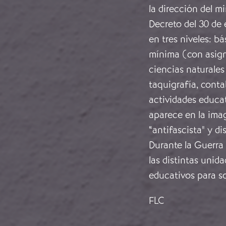
la dirección del mi
Decreto del 30 de
en tres niveles: bá
mínima (con asign
ciencias naturales
taquigrafía, conta
actividades educati
aparece en la imag
“antifascista" y di
Durante la Guerra 
las distintas unid
educativos para s
FLC