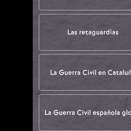
Las retaguardias
La Guerra Civil en Catalu
La Guerra Civil española gl