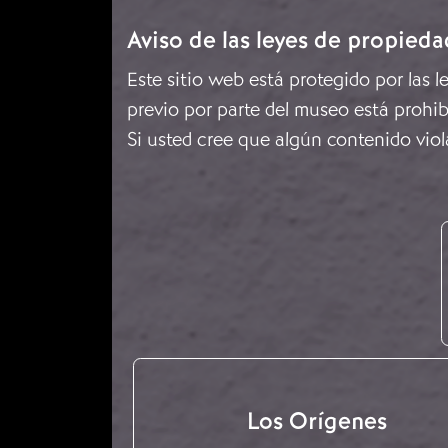
Aviso de las leyes de propieda
Este sitio web está protegido por las 
previo por parte del museo está prohib
Si usted cree que algún contenido viol
Los Orígenes