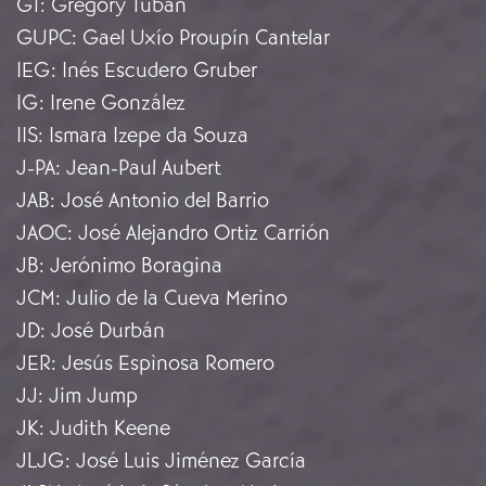
GT
:
Gregory Tuban
GUPC
:
Gael Uxío Proupín Cantelar
IEG
:
Inés Escudero Gruber
IG
:
Irene González
IIS
:
Ismara Izepe da Souza
J-PA
:
Jean-Paul Aubert
JAB
:
José Antonio del Barrio
JAOC
:
José Alejandro Ortiz Carrión
JB
:
Jerónimo Boragina
JCM
:
Julio de la Cueva Merino
JD
:
José Durbán
JER
:
Jesús Espìnosa Romero
JJ
:
Jim Jump
JK
:
Judith Keene
JLJG
:
José Luis Jiménez García