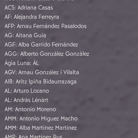
ACS
:
Adriana Casas
AF
:
Alejandra Ferreyra
AFP
:
Arnau Fernández Pasalodos
AG
:
Aitana Guia
AGF
:
Alba Garrido Fernández
AGG
:
Alberto González González
Àgia Luna
:
ÀL
AGV
:
Arnau González i Vilalta
AIB
:
Aritz Ipiña Bidaurrazaga
AL
:
Arturo Lozano
AL
:
András Lénárt
AM
:
Antonio Moreno
AMM
:
Antonio Míguez Macho
AMM
:
Alba Martínez Martínez
AMR
:
Ana Martínez Rus