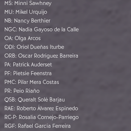
MS
:
Minni Sawhney
MU
:
Mikel Urquijo
NB
:
Nancy Berthier
NGC
:
Nadia Gayoso de la Calle
OA
:
Olga Arcos
ODI
:
Oriol Dueñas Iturbe
ORB
:
Oscar Rodríguez Barreira
PA
:
Patrick Auderset
PF
:
Pietsie Feenstra
PMC
:
Pilar Mera Costas
PR
:
Peio Riaño
QSB
:
Queralt Solé Barjau
RAE
:
Roberto Álvarez Espinedo
RC-P
:
Rosalía Cornejo-Parriego
RGF
:
Rafael García Ferreira