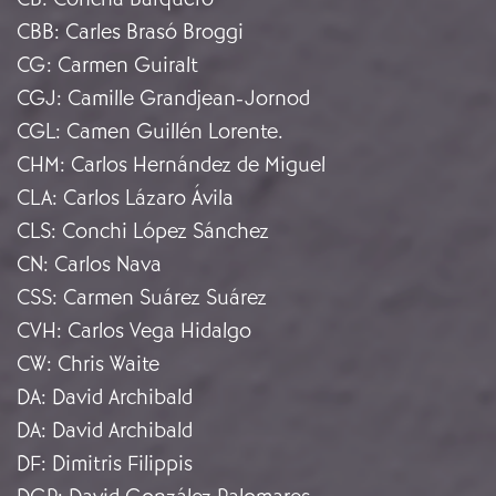
CBB
:
Carles Brasó Broggi
CG
:
Carmen Guiralt
CGJ
:
Camille Grandjean-Jornod
CGL
:
Camen Guillén Lorente.
CHM
:
Carlos Hernández de Miguel
CLA
:
Carlos Lázaro Ávila
CLS
:
Conchi López Sánchez
CN
:
Carlos Nava
CSS
:
Carmen Suárez Suárez
CVH
:
Carlos Vega Hidalgo
CW
:
Chris Waite
DA
:
David Archibald
DA
:
David Archibald
DF
:
Dimitris Filippis