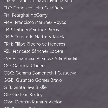
FJMS
:
Francisco Javier Muñoz Soro
FLC
:
Francisco Leira Castiñeira
FM
:
Fearghal McGarry
FMH
:
Francisco Martínez Hoyos
FMP
:
Fátima Martínez Pazos
FMR
:
Fernando Martínez Rueda
FRM
:
Filipe Ribeiro de Meneses
FSL
:
Francesc Sánchez Lobera
FVV-A
:
Francesc Vilanova Vila-Abadal
GC
:
Gabriela Cladera
GDC
:
Gemma Domènech i Casadevall
GGB
:
Gutmaro Gómez Bravo
GIB
:
Ginta Ieva Bikše
GK
:
Graham Keeley
GRA
:
Germán Ramírez Aledón.