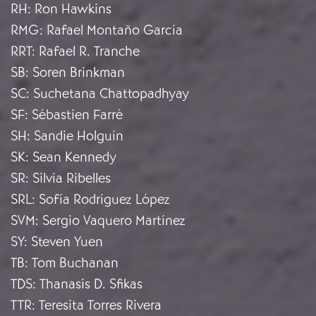
RH
:
Ron Hawkins
RMG
:
Rafael Montaño García
RRT
:
Rafael R. Tranche
SB
:
Soren Brinkman
SC
:
Suchetana Chattopadhyay
SF
:
Sébastien Farré
SH
:
Sandie Holguín
SK
:
Sean Kennedy
SR
:
Silvia Ribelles
SRL
:
Sofía Rodríguez López
SVM
:
Sergio Vaquero Martínez
SY
:
Steven Yuen
TB
:
Tom Buchanan
TDS
:
Thanasis D. Sfikas
TTR
:
Teresita Torres Rivera