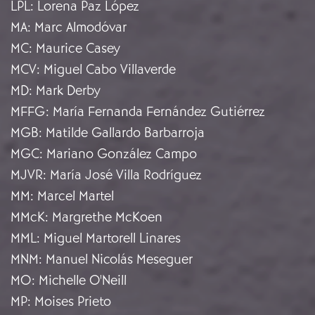
LPL
:
Lorena Paz López
MA
:
Marc Almodóvar
MC
:
Maurice Casey
MCV
:
Miguel Cabo Villaverde
MD
:
Mark Derby
MFFG
:
María Fernanda Fernández Gutiérrez
MGB
:
Matilde Gallardo Barbarroja
MGC
:
Mariano González Campo
MJVR
:
María José Villa Rodríguez
MM
:
Marcel Martel
MMcK
:
Margrethe McKoen
MML
:
Miguel Martorell Linares
MNM
:
Manuel Nicolás Meseguer
MO
:
Michelle O'Neill
MP
:
Moises Prieto