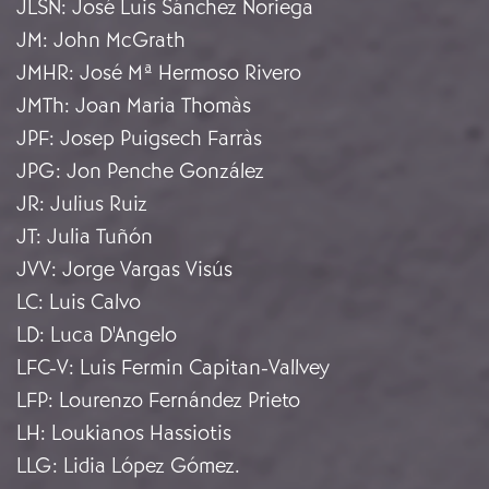
JLSN
:
José Luis Sánchez Noriega
JM
:
John McGrath
JMHR
:
José Mª Hermoso Rivero
JMTh
:
Joan Maria Thomàs
JPF
:
Josep Puigsech Farràs
JPG
:
Jon Penche González
JR
:
Julius Ruiz
JT
:
Julia Tuñón
JVV
:
Jorge Vargas Visús
LC
:
Luis Calvo
LD
:
Luca D'Angelo
LFC-V
:
Luis Fermin Capitan-Vallvey
LFP
:
Lourenzo Fernández Prieto
LH
:
Loukianos Hassiotis
LLG
:
Lidia López Gómez.