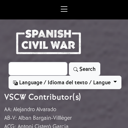
Skip to main content
Search
Search
Language / Idioma del texto / Langue
VSCW Contributor(s)
AA
:
Alejandro Alvarado
AB-V
:
Alban Bargain-Villléger
ACG
:
Antoni Cisteró García