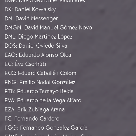
DGP
:
David González Palomares
DK
:
Daniel Kowalsky
DM
:
David Messenger
DMGM
:
David Manuel Gómez Novo
DML
:
Diego Martínez López
DOS
:
Daniel Oviedo Silva
EAO
:
Eduardo Alonso Olea
EC
:
Éva Cserháti
ECC
:
Eduard Caballé i Colom
ENG
:
Emilio Nadal González
ETB
:
Eduardo Tamayo Belda
EVA
:
Eduardo de la Vega Alfaro
EZA
:
Erik Zubiaga Arana
FC
:
Fernando Cardero
FGG
:
Fernando González García