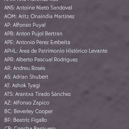
ANS
:
Antoine Nieto Sandoval
AOM
:
Aritz Onaindia Martínez
AP
:
Alfonso Puyal
APB
:
Anton Pujol Bertran
APE
:
Antonio Pérez Embeita
APHL
:
Área de Patrimonio Histórico Levante
APR
:
Alberto Pascual Rodríguez
AR
:
Andreu Rosés
AS
:
Adrian Shubert
AT
:
Ashok Tyagi
ATS
:
Arantxa Tirado Sánchez
AZ
:
Alfonso Zapico
BC
:
Beverley Cooper
BF
:
Beatriz Figallo
CB
:
Concha Barquero