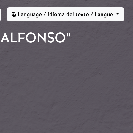
Language / Idioma del texto / Langue
"ALFONSO"