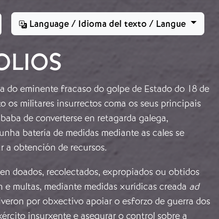
Language / Idioma del texto / Langue
OLIOS
ia do eminente fracaso do golpe de Estado do 18 de
to os militares insurrectos coma os seus principais
baba de converterse en retagarda galega,
unha batería de medidas mediante as cales se
 a obtención de recursos.
sen doados, recolectados, expropiados ou obtidos
 e multas, mediante medidas xurídicas creada
ad
tiveron por obxectivo apoiar o esforzo de guerra dos
ército insurxente e asegurar o control sobre a