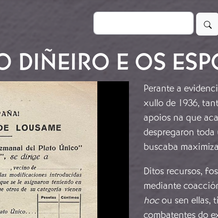
Buscar
O DIÑEIRO E OS ESP
Perante a evidenc
xullo de 1936, tan
apoios na que aca
despregaron toda 
buscaba maximizar
Ditos recursos, fo
mediante coacción
hoc
ou sen ellas, 
combatentes do ex