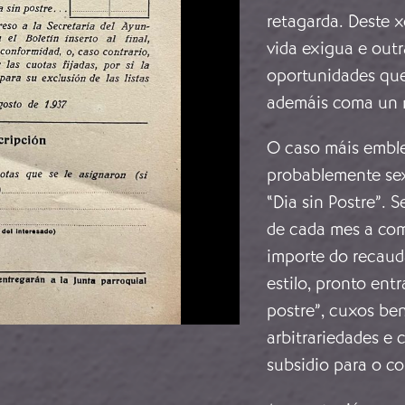
retagarda. Deste x
vida exigua e out
oportunidades que
ademáis coma un m
O caso máis emble
probablemente sexa
“Dia sin Postre”. 
de cada mes a com
importe do recaud
estilo, pronto ent
postre”, cuxos be
arbitrariedades e 
subsidio para o c