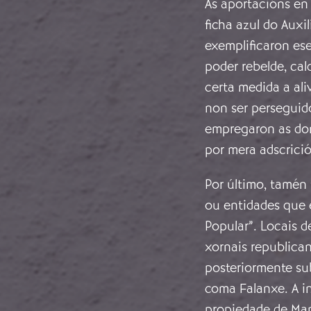
As aportacións en
ficha azul do Auxil
exemplificaron ese
poder rebelde, ca
certa medida a ali
non ser perseguid
empregaron as don
por mera adscrició
Por último, tamén
ou entidades que 
Popular”. Locais d
xornais republica
posteriormente su
coma Falanxe. A i
propiedade de Man