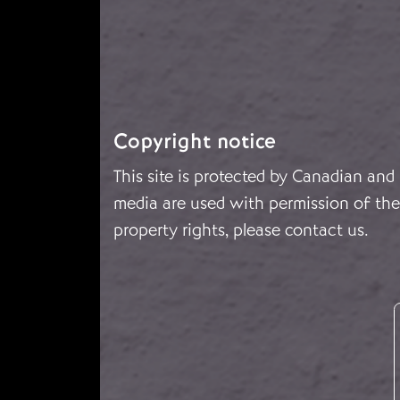
Copyright notice
This site is protected by Canadian and
media are used with permission of the 
property rights, please
contact us
.