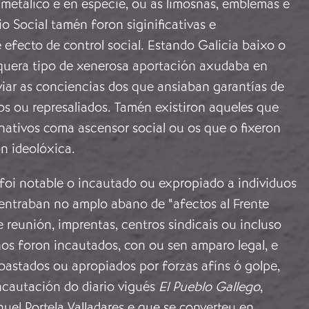
 metálico e en especie, ou as limosnas, emblemas e
io Social tamén foron siginificativas e
 efecto de control social. Estando Galicia baixo o
lquera tipo de xenerosa aportación axudaba en
viar as conciencias dos que ansiaban garantías de
os ou represaliados. Tamén existiron aqueles que
ativos coma ascensor social ou os que o fixeron
n ideolóxica.
 foi notable o incautado ou expropiado a individuos
entraban no amplo abano de “afectos al Frente
e reunión, imprentas, centros sindicais ou incluso
nos foron incautados, con ou sen amparo legal, e
bastados ou apropiados por forzas afíns ó golpe,
ncautación do diario vigués
El Pueblo Gallego
,
uel Portela Valladares e que se converteu en