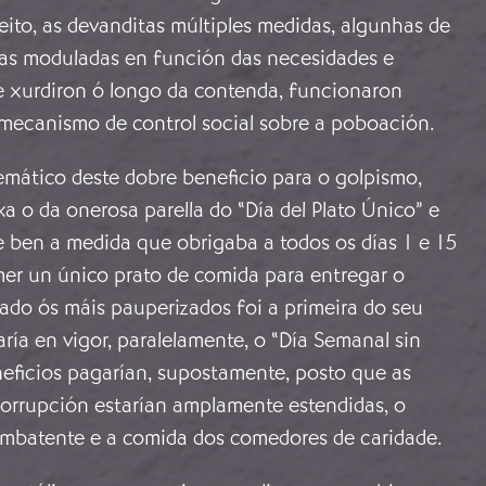
eito, as devanditas múltiples medidas, algunhas de
ras moduladas en función das necesidades e
 xurdiron ó longo da contenda, funcionaron
ecanismo de control social sobre a poboación.
mático deste dobre beneficio para o golpismo,
 o da onerosa parella do “Día del Plato Único” e
Se ben a medida que obrigaba a todos os días 1 e 15
er un único prato de comida para entregar o
ado ós máis pauperizados foi a primeira do seu
raría en vigor, paralelamente, o “Día Semanal sin
neficios pagarían, supostamente, posto que as
corrupción estarían amplamente estendidas, o
ombatente e a comida dos comedores de caridade.