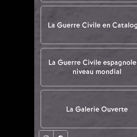
La Guerre Civile en Catalo
La Guerre Civile espagnole
niveau mondial
La Galerie Ouverte