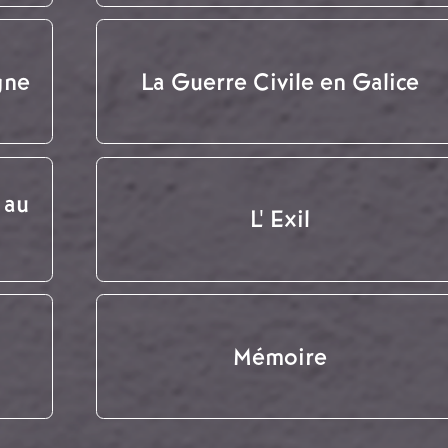
gne
La Guerre Civile en Galice
 au
L' Exil
Mémoire