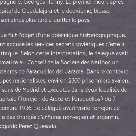
espagnole, Georges Henny. Le premier meurt après
hôpital de Guadalajara et le deuxième, blessé,
semaines plus tard à quitter le pays.
ue fait l’objet d’une polémique historiographique.
nt accusé les services secrets soviétiques d’être à
attaque. Selon cette interprétation, le délégué avait
nsmettre au Conseil de la Société des Nations un
ssacres de Paracuellos del Jarama. Dans le contexte
roupes nationalistes, environ 2300 prisonniers avaient
isons de Madrid et exécutés dans deux localités de
capitale (Torrejón de Ardoz et Paracuellos) du 7
embre 1936. Le délégué avait visité Torrejón de
e des chargés d’affaires norvégien et argentin,
 Edgardo Pérez Quesada.