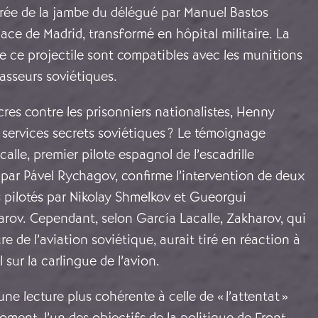
tirée de la jambe du délégué par Manuel Bastos
lace de Madrid, transformé en hôpital militaire. La
 de ce projectile sont compatibles avec les munitions
chasseurs soviétiques.
es contre les prisonniers nationalistes, Henny
es services secrets soviétiques ? Le témoignage
alle, premier pilote espagnol de l’escadrille
 par Pável Rychagov, confirme l’intervention de deux
 pilotés par Nikolay Shmelkov et Gueorgui
rov. Cependant, selon García Lacalle, Zakharov, qui
e de l’aviation soviétique, aurait tiré en réaction à
il sur la carlingue de l’avion.
ne lecture plus cohérente à celle de « l’attentat »
oment, l’un des objectifs de la politique de Front