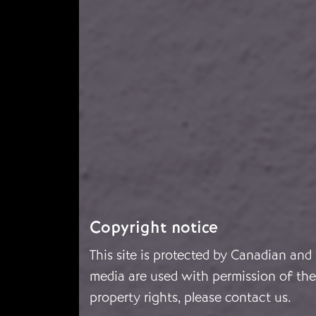
Copyright notice
This site is protected by Canadian and
media are used with permission of the 
property rights, please
contact us
.