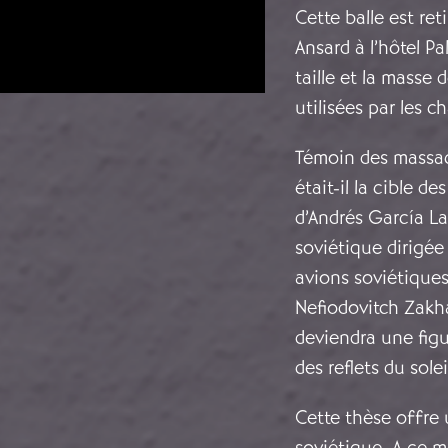
Cette balle est re
Ansard à l’hôtel Pa
taille et la masse
utilisées par les 
Témoin des massacr
était-il la cible d
d’Andrés García Lac
soviétique dirigée
avions soviétiques
Nefiodovitch Zakha
deviendra une figur
des reflets du sole
Cette thèse offre u
soviétique. A ce m