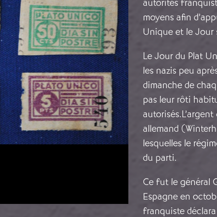
autorités franquis
moyens afin d’appuy
Unique et le Jour 
Le Jour du Plat Un
les nazis peu aprè
dimanche de chaqu
pas leur rôti habi
autorisés.L’argent
allemand (Winterh
lesquelles le régim
du parti.
Ce fut le général 
Espagne en octob
franquiste déclara