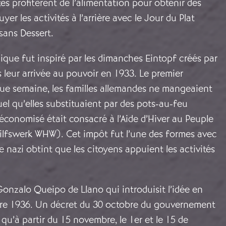
tes profitèrent de l’alimentation pour obtenir des
er les activités à l’arrière avec le Jour du Plat
sans Dessert.
ique fut inspiré par les dimanches Eintopf créés par
s leur arrivée au pouvoir en 1933. Le premier
e semaine, les familles allemandes ne mangeaient
tuel qu’elles substituaient par des pots-au-feu
 économisé était consacré à l’Aide d’Hiver au Peuple
ilfswerk WHW). Cet impôt fut l’une des formes avec
e nazi obtint que les citoyens appuient les activités
Gonzalo Queipo de Llano qui introduisit l’idée en
re 1936. Un décret du 30 octobre du gouvernement
 qu’à partir du 15 novembre, le 1er et le 15 de