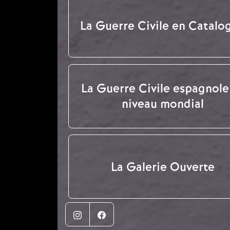
La Guerre Civile en Catalo
La Guerre Civile espagnole
niveau mondial
La Galerie Ouverte
Instagram
Facebook