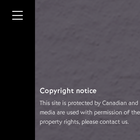
Copyright notice
This site is protected by Canadian and
media are used with permission of the 
property rights, please
contact us
.