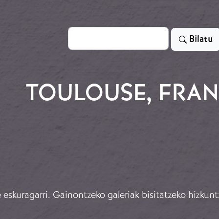
Bilatu
Bilatu
TOULOUSE, FRA
eskuragarri. Gainontzeko galeriak bisitatzeko hizkunt