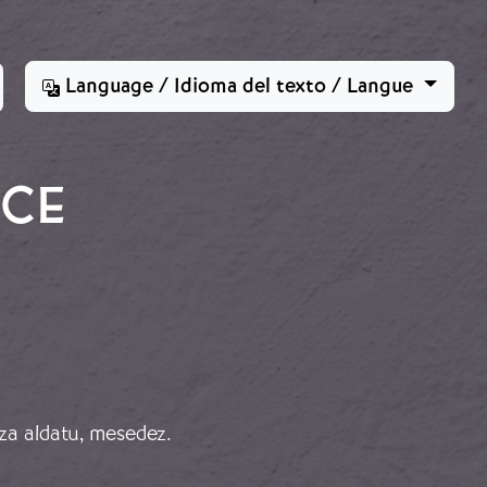
Language / Idioma del texto / Langue
NCE
za aldatu, mesedez.