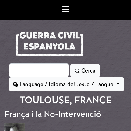
Vés al contingut
Cerca
Cerca
Language / Idioma del texto / Langue
TOULOUSE, FRANCE
França i la No-Intervenció
Imatge