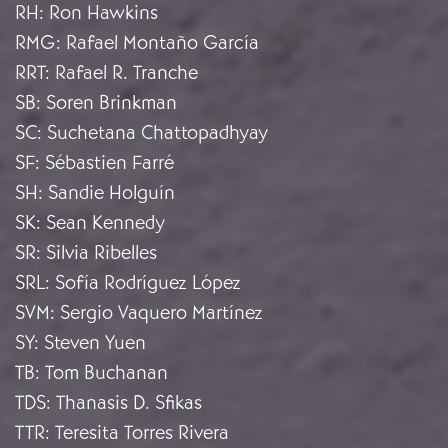
RH
:
Ron Hawkins
RMG
:
Rafael Montaño García
RRT
:
Rafael R. Tranche
SB
:
Soren Brinkman
SC
:
Suchetana Chattopadhyay
SF
:
Sébastien Farré
SH
:
Sandie Holguín
SK
:
Sean Kennedy
SR
:
Silvia Ribelles
SRL
:
Sofía Rodríguez López
SVM
:
Sergio Vaquero Martínez
SY
:
Steven Yuen
TB
:
Tom Buchanan
TDS
:
Thanasis D. Sfikas
TTR
:
Teresita Torres Rivera