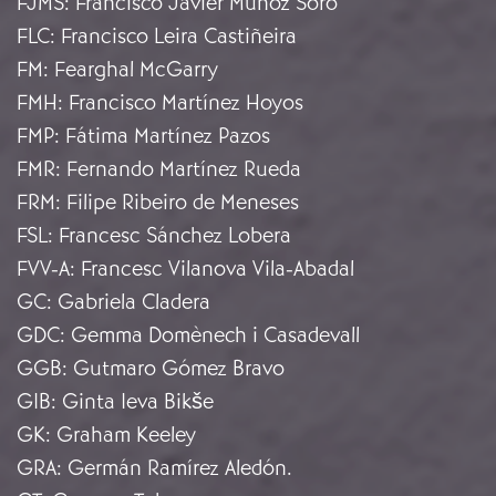
FJMS
:
Francisco Javier Muñoz Soro
FLC
:
Francisco Leira Castiñeira
FM
:
Fearghal McGarry
FMH
:
Francisco Martínez Hoyos
FMP
:
Fátima Martínez Pazos
FMR
:
Fernando Martínez Rueda
FRM
:
Filipe Ribeiro de Meneses
FSL
:
Francesc Sánchez Lobera
FVV-A
:
Francesc Vilanova Vila-Abadal
GC
:
Gabriela Cladera
GDC
:
Gemma Domènech i Casadevall
GGB
:
Gutmaro Gómez Bravo
GIB
:
Ginta Ieva Bikše
GK
:
Graham Keeley
GRA
:
Germán Ramírez Aledón.