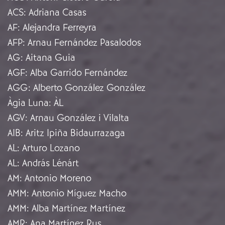
ACS
:
Adriana Casas
AF
:
Alejandra Ferreyra
AFP
:
Arnau Fernández Pasalodos
AG
:
Aitana Guia
AGF
:
Alba Garrido Fernández
AGG
:
Alberto González González
Àgia Luna
:
ÀL
AGV
:
Arnau González i Vilalta
AIB
:
Aritz Ipiña Bidaurrazaga
AL
:
Arturo Lozano
AL
:
András Lénárt
AM
:
Antonio Moreno
AMM
:
Antonio Míguez Macho
AMM
:
Alba Martínez Martínez
AMR
:
Ana Martínez Rus