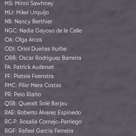
MS
:
Minni Sawhney
MU
:
Mikel Urquijo
NB
:
Nancy Berthier
NGC
:
Nadia Gayoso de la Calle
OA
:
Olga Arcos
ODI
:
Oriol Dueñas Iturbe
ORB
:
Oscar Rodríguez Barreira
PA
:
Patrick Auderset
PF
:
Pietsie Feenstra
PMC
:
Pilar Mera Costas
PR
:
Peio Riaño
QSB
:
Queralt Solé Barjau
RAE
:
Roberto Álvarez Espinedo
RC-P
:
Rosalía Cornejo-Parriego
RGF
:
Rafael García Ferreira