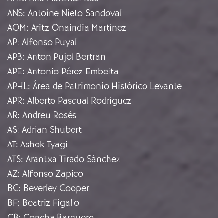
ANS
:
Antoine Nieto Sandoval
AOM
:
Aritz Onaindia Martínez
AP
:
Alfonso Puyal
APB
:
Anton Pujol Bertran
APE
:
Antonio Pérez Embeita
APHL
:
Área de Patrimonio Histórico Levante
APR
:
Alberto Pascual Rodríguez
AR
:
Andreu Rosés
AS
:
Adrian Shubert
AT
:
Ashok Tyagi
ATS
:
Arantxa Tirado Sánchez
AZ
:
Alfonso Zapico
BC
:
Beverley Cooper
BF
:
Beatriz Figallo
CB
:
Concha Barquero