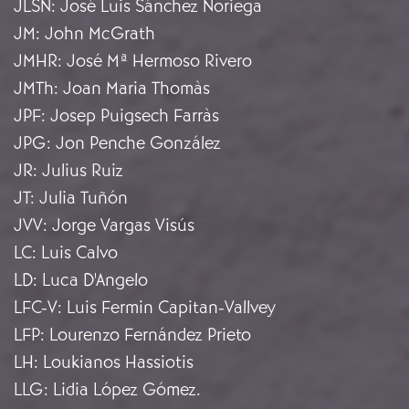
JLSN
:
José Luis Sánchez Noriega
JM
:
John McGrath
JMHR
:
José Mª Hermoso Rivero
JMTh
:
Joan Maria Thomàs
JPF
:
Josep Puigsech Farràs
JPG
:
Jon Penche González
JR
:
Julius Ruiz
JT
:
Julia Tuñón
JVV
:
Jorge Vargas Visús
LC
:
Luis Calvo
LD
:
Luca D'Angelo
LFC-V
:
Luis Fermin Capitan-Vallvey
LFP
:
Lourenzo Fernández Prieto
LH
:
Loukianos Hassiotis
LLG
:
Lidia López Gómez.