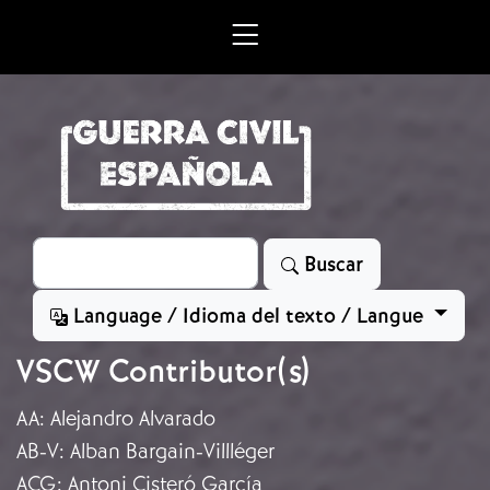
Skip to main content
Search
Buscar
Language / Idioma del texto / Langue
VSCW Contributor(s)
AA
:
Alejandro Alvarado
AB-V
:
Alban Bargain-Villléger
ACG
:
Antoni Cisteró García