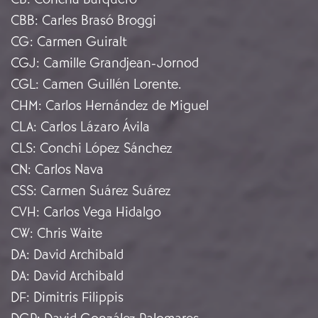
CBB
:
Carles Brasó Broggi
CG
:
Carmen Guiralt
CGJ
:
Camille Grandjean-Jornod
CGL
:
Camen Guillén Lorente.
CHM
:
Carlos Hernández de Miguel
CLA
:
Carlos Lázaro Ávila
CLS
:
Conchi López Sánchez
CN
:
Carlos Nava
CSS
:
Carmen Suárez Suárez
CVH
:
Carlos Vega Hidalgo
CW
:
Chris Waite
DA
:
David Archibald
DA
:
David Archibald
DF
:
Dimitris Filippis