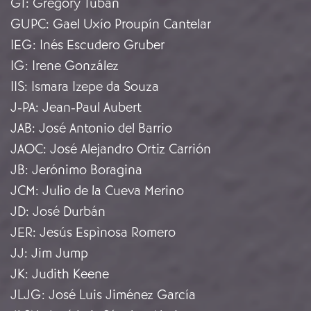
GT
:
Gregory Tuban
GUPC
:
Gael Uxío Proupín Cantelar
IEG
:
Inés Escudero Gruber
IG
:
Irene González
IIS
:
Ismara Izepe da Souza
J-PA
:
Jean-Paul Aubert
JAB
:
José Antonio del Barrio
JAOC
:
José Alejandro Ortiz Carrión
JB
:
Jerónimo Boragina
JCM
:
Julio de la Cueva Merino
JD
:
José Durbán
JER
:
Jesús Espìnosa Romero
JJ
:
Jim Jump
JK
:
Judith Keene
JLJG
:
José Luis Jiménez García