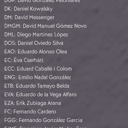
DGP
:
David González Palomares
DK
:
Daniel Kowalsky
DM
:
David Messenger
DMGM
:
David Manuel Gómez Novo
DML
:
Diego Martínez López
DOS
:
Daniel Oviedo Silva
EAO
:
Eduardo Alonso Olea
EC
:
Éva Cserháti
ECC
:
Eduard Caballé i Colom
ENG
:
Emilio Nadal González
ETB
:
Eduardo Tamayo Belda
EVA
:
Eduardo de la Vega Alfaro
EZA
:
Erik Zubiaga Arana
FC
:
Fernando Cardero
FGG
:
Fernando González García