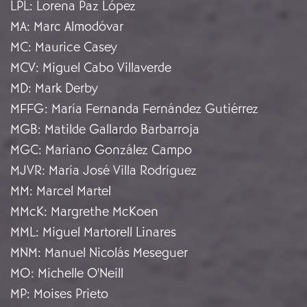
LPL
:
Lorena Paz López
MA
:
Marc Almodóvar
MC
:
Maurice Casey
MCV
:
Miguel Cabo Villaverde
MD
:
Mark Derby
MFFG
:
María Fernanda Fernández Gutiérrez
MGB
:
Matilde Gallardo Barbarroja
MGC
:
Mariano González Campo
MJVR
:
María José Villa Rodríguez
MM
:
Marcel Martel
MMcK
:
Margrethe McKoen
MML
:
Miguel Martorell Linares
MNM
:
Manuel Nicolás Meseguer
MO
:
Michelle O'Neill
MP
:
Moises Prieto