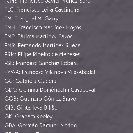
FJMS
:
Francisco Javier Muñoz Soro
FLC
:
Francisco Leira Castiñeira
FM
:
Fearghal McGarry
FMH
:
Francisco Martínez Hoyos
FMP
:
Fátima Martínez Pazos
FMR
:
Fernando Martínez Rueda
FRM
:
Filipe Ribeiro de Meneses
FSL
:
Francesc Sánchez Lobera
FVV-A
:
Francesc Vilanova Vila-Abadal
GC
:
Gabriela Cladera
GDC
:
Gemma Domènech i Casadevall
GGB
:
Gutmaro Gómez Bravo
GIB
:
Ginta Ieva Bikše
GK
:
Graham Keeley
GRA
:
Germán Ramírez Aledón.