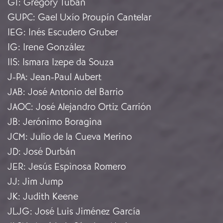
GT
:
Gregory Tuban
GUPC
:
Gael Uxío Proupín Cantelar
IEG
:
Inés Escudero Gruber
IG
:
Irene González
IIS
:
Ismara Izepe da Souza
J-PA
:
Jean-Paul Aubert
JAB
:
José Antonio del Barrio
JAOC
:
José Alejandro Ortiz Carrión
JB
:
Jerónimo Boragina
JCM
:
Julio de la Cueva Merino
JD
:
José Durbán
JER
:
Jesús Espìnosa Romero
JJ
:
Jim Jump
JK
:
Judith Keene
JLJG
:
José Luis Jiménez García