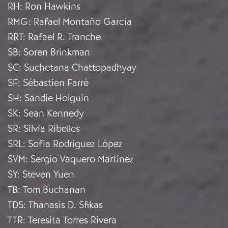
RH
:
Ron Hawkins
RMG
:
Rafael Montaño García
RRT
:
Rafael R. Tranche
SB
:
Soren Brinkman
SC
:
Suchetana Chattopadhyay
SF
:
Sébastien Farré
SH
:
Sandie Holguín
SK
:
Sean Kennedy
SR
:
Silvia Ribelles
SRL
:
Sofía Rodríguez López
SVM
:
Sergio Vaquero Martínez
SY
:
Steven Yuen
TB
:
Tom Buchanan
TDS
:
Thanasis D. Sfikas
TTR
:
Teresita Torres Rivera