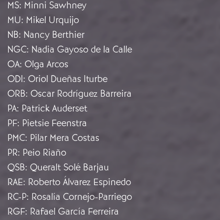
MS
:
Minni Sawhney
MU
:
Mikel Urquijo
NB
:
Nancy Berthier
NGC
:
Nadia Gayoso de la Calle
OA
:
Olga Arcos
ODI
:
Oriol Dueñas Iturbe
ORB
:
Oscar Rodríguez Barreira
PA
:
Patrick Auderset
PF
:
Pietsie Feenstra
PMC
:
Pilar Mera Costas
PR
:
Peio Riaño
QSB
:
Queralt Solé Barjau
RAE
:
Roberto Álvarez Espinedo
RC-P
:
Rosalía Cornejo-Parriego
RGF
:
Rafael García Ferreira