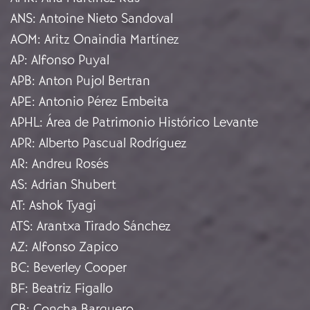
ANS
:
Antoine Nieto Sandoval
AOM
:
Aritz Onaindia Martínez
AP
:
Alfonso Puyal
APB
:
Anton Pujol Bertran
APE
:
Antonio Pérez Embeita
APHL
:
Área de Patrimonio Histórico Levante
APR
:
Alberto Pascual Rodríguez
AR
:
Andreu Rosés
AS
:
Adrian Shubert
AT
:
Ashok Tyagi
ATS
:
Arantxa Tirado Sánchez
AZ
:
Alfonso Zapico
BC
:
Beverley Cooper
BF
:
Beatriz Figallo
CB
:
Concha Barquero