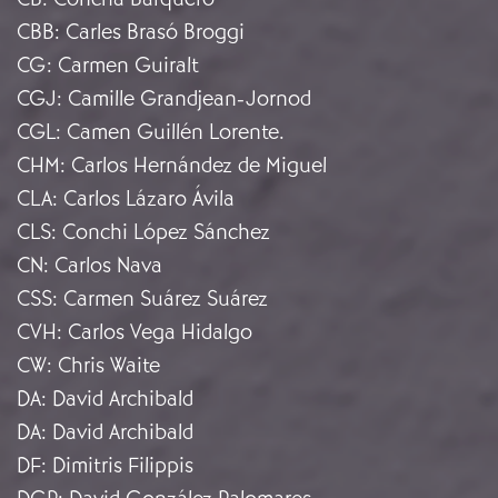
CBB
:
Carles Brasó Broggi
CG
:
Carmen Guiralt
CGJ
:
Camille Grandjean-Jornod
CGL
:
Camen Guillén Lorente.
CHM
:
Carlos Hernández de Miguel
CLA
:
Carlos Lázaro Ávila
CLS
:
Conchi López Sánchez
CN
:
Carlos Nava
CSS
:
Carmen Suárez Suárez
CVH
:
Carlos Vega Hidalgo
CW
:
Chris Waite
DA
:
David Archibald
DA
:
David Archibald
DF
:
Dimitris Filippis