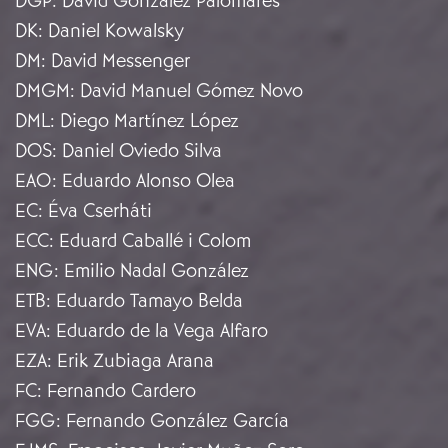
DGP
:
David González Palomares
DK
:
Daniel Kowalsky
DM
:
David Messenger
DMGM
:
David Manuel Gómez Novo
DML
:
Diego Martínez López
DOS
:
Daniel Oviedo Silva
EAO
:
Eduardo Alonso Olea
EC
:
Éva Cserháti
ECC
:
Eduard Caballé i Colom
ENG
:
Emilio Nadal González
ETB
:
Eduardo Tamayo Belda
EVA
:
Eduardo de la Vega Alfaro
EZA
:
Erik Zubiaga Arana
FC
:
Fernando Cardero
FGG
:
Fernando González García