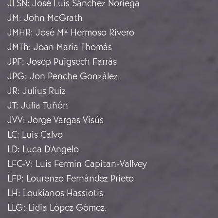
JLSN
:
José Luis Sánchez Noriega
JM
:
John McGrath
JMHR
:
José Mª Hermoso Rivero
JMTh
:
Joan Maria Thomàs
JPF
:
Josep Puigsech Farràs
JPG
:
Jon Penche González
JR
:
Julius Ruiz
JT
:
Julia Tuñón
JVV
:
Jorge Vargas Visús
LC
:
Luis Calvo
LD
:
Luca D'Angelo
LFC-V
:
Luis Fermin Capitan-Vallvey
LFP
:
Lourenzo Fernández Prieto
LH
:
Loukianos Hassiotis
LLG
:
Lidia López Gómez.