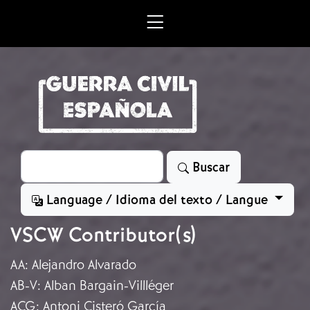
Skip to main content
Search
Buscar
Language / Idioma del texto / Langue
VSCW Contributor(s)
AA
:
Alejandro Alvarado
AB-V
:
Alban Bargain-Villléger
ACG
:
Antoni Cisteró García