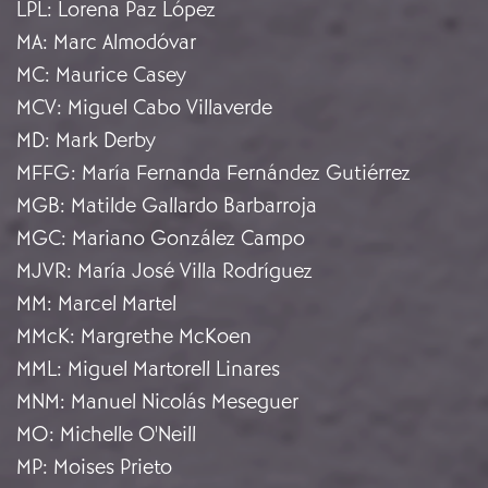
LPL
:
Lorena Paz López
MA
:
Marc Almodóvar
MC
:
Maurice Casey
MCV
:
Miguel Cabo Villaverde
MD
:
Mark Derby
MFFG
:
María Fernanda Fernández Gutiérrez
MGB
:
Matilde Gallardo Barbarroja
MGC
:
Mariano González Campo
MJVR
:
María José Villa Rodríguez
MM
:
Marcel Martel
MMcK
:
Margrethe McKoen
MML
:
Miguel Martorell Linares
MNM
:
Manuel Nicolás Meseguer
MO
:
Michelle O'Neill
MP
:
Moises Prieto