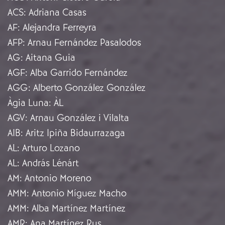
ACS
:
Adriana Casas
AF
:
Alejandra Ferreyra
AFP
:
Arnau Fernández Pasalodos
AG
:
Aitana Guia
AGF
:
Alba Garrido Fernández
AGG
:
Alberto González González
Àgia Luna
:
ÀL
AGV
:
Arnau González i Vilalta
AIB
:
Aritz Ipiña Bidaurrazaga
AL
:
Arturo Lozano
AL
:
András Lénárt
AM
:
Antonio Moreno
AMM
:
Antonio Míguez Macho
AMM
:
Alba Martínez Martínez
AMR
:
Ana Martínez Rus