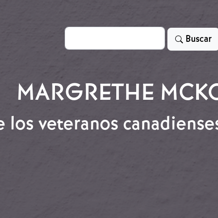
Search
Buscar
MARGRETHE MCK
os veteranos canadienses 
 los veteranos canadienses de la Guerra Civil Españ