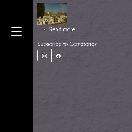
Image
about Cementerio de P
Read more
Subscribe to Cemeteries
Instagram
Facebook