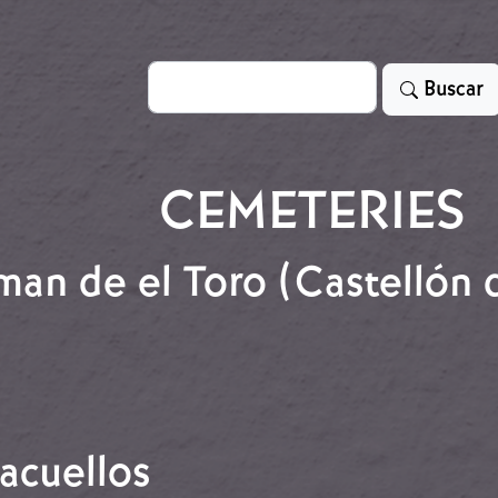
Search
Buscar
CEMETERIES
n de el Toro (Castellón d
man de el Toro (Castellón de la Plana)
acuellos