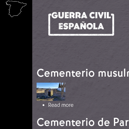
Skip to main content
Cementerio musulma
Image
about Cementerio musul
Read more
Cementerio de Par