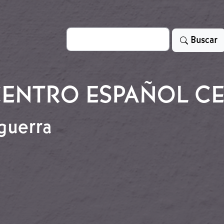
Search
Buscar
ENTRO ESPAÑOL C
 guerra
la guerra