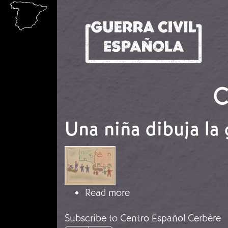
Skip to main content
C
Una niña dibuja la
Image
about Una niña dibuja 
Read more
Subscribe to Centro Español Cerbère