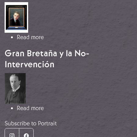
Image
about Retrato del barón Gérard-Jac
Read more
Gran Bretaña y la No-
Intervención
Image
about Gran Bretaña y la No-Interve
Read more
Subscribe to Portrait
Instagram
Facebook