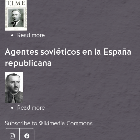
Image
about Texaco y Ford: contra Roosevel
Read more
Agentes soviéticos en la España
republicana
Image
about Agentes soviéticos en la Espa
Read more
Subscribe to Wikimedia Commons
Instagram
Facebook