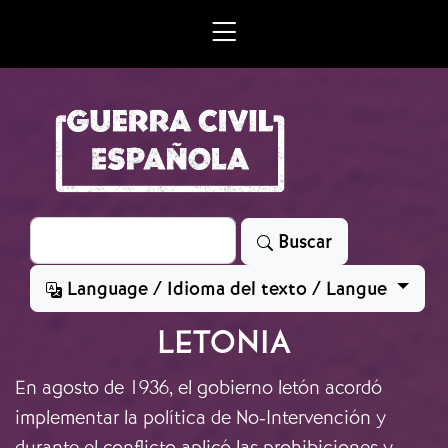
Skip to main content
Search
Buscar
Language / Idioma del texto / Langue
LETONIA
En agosto de 1936
, el gobierno letón acordó
implementar la política de No-Intervención y
durante el conflicto aplicó las prohibiciones y