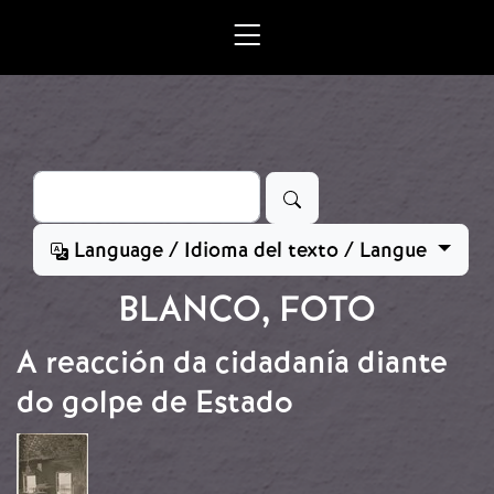
Ir o contido principal
Buscar
Language / Idioma del texto / Langue
BLANCO, FOTO
A reacción da cidadanía diante
do golpe de Estado
Imaxe