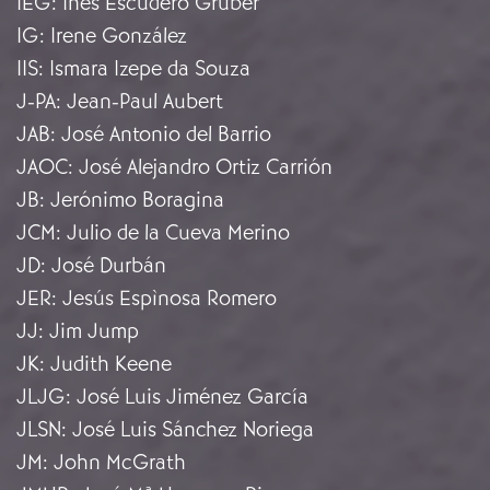
IEG
:
Inés Escudero Gruber
IG
:
Irene González
IIS
:
Ismara Izepe da Souza
J-PA
:
Jean-Paul Aubert
JAB
:
José Antonio del Barrio
JAOC
:
José Alejandro Ortiz Carrión
JB
:
Jerónimo Boragina
JCM
:
Julio de la Cueva Merino
JD
:
José Durbán
JER
:
Jesús Espìnosa Romero
JJ
:
Jim Jump
JK
:
Judith Keene
JLJG
:
José Luis Jiménez García
JLSN
:
José Luis Sánchez Noriega
JM
:
John McGrath