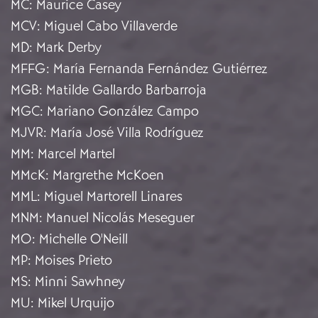
MC
:
Maurice Casey
MCV
:
Miguel Cabo Villaverde
MD
:
Mark Derby
MFFG
:
María Fernanda Fernández Gutiérrez
MGB
:
Matilde Gallardo Barbarroja
MGC
:
Mariano González Campo
MJVR
:
María José Villa Rodríguez
MM
:
Marcel Martel
MMcK
:
Margrethe McKoen
MML
:
Miguel Martorell Linares
MNM
:
Manuel Nicolás Meseguer
MO
:
Michelle O'Neill
MP
:
Moises Prieto
MS
:
Minni Sawhney
MU
:
Mikel Urquijo