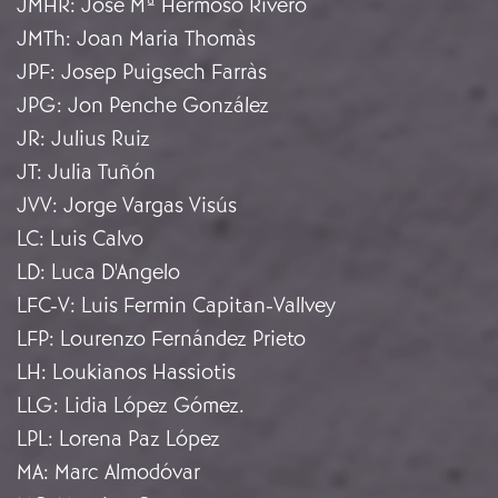
JMHR
:
José Mª Hermoso Rivero
JMTh
:
Joan Maria Thomàs
JPF
:
Josep Puigsech Farràs
JPG
:
Jon Penche González
JR
:
Julius Ruiz
JT
:
Julia Tuñón
JVV
:
Jorge Vargas Visús
LC
:
Luis Calvo
LD
:
Luca D'Angelo
LFC-V
:
Luis Fermin Capitan-Vallvey
LFP
:
Lourenzo Fernández Prieto
LH
:
Loukianos Hassiotis
LLG
:
Lidia López Gómez.
LPL
:
Lorena Paz López
MA
:
Marc Almodóvar