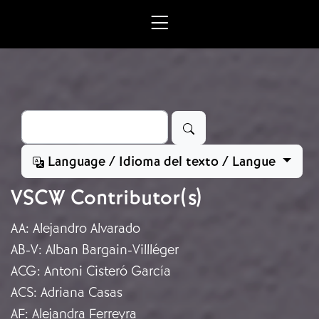
Ir o contido principal
Buscar
Language / Idioma del texto / Langue
VSCW Contributor(s)
AA
:
Alejandro Alvarado
AB-V
:
Alban Bargain-Villléger
ACG
:
Antoni Cisteró García
ACS
:
Adriana Casas
AF
:
Alejandra Ferreyra