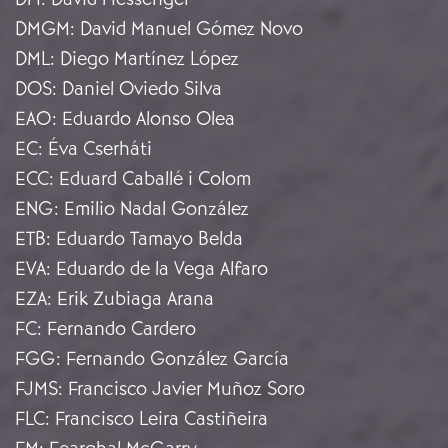
DMGM
:
David Manuel Gómez Novo
DML
:
Diego Martínez López
DOS
:
Daniel Oviedo Silva
EAO
:
Eduardo Alonso Olea
EC
:
Éva Cserháti
ECC
:
Eduard Caballé i Colom
ENG
:
Emilio Nadal González
ETB
:
Eduardo Tamayo Belda
EVA
:
Eduardo de la Vega Alfaro
EZA
:
Erik Zubiaga Arana
FC
:
Fernando Cardero
FGG
:
Fernando González García
FJMS
:
Francisco Javier Muñoz Soro
FLC
:
Francisco Leira Castiñeira