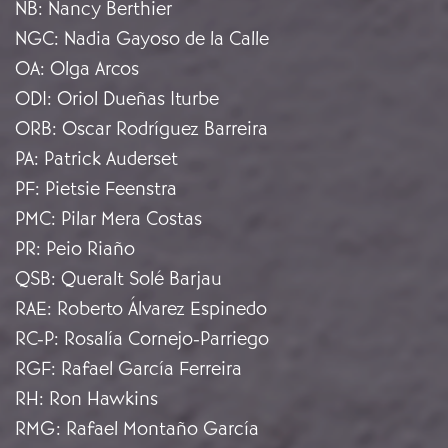
NB
:
Nancy Berthier
NGC
:
Nadia Gayoso de la Calle
OA
:
Olga Arcos
ODI
:
Oriol Dueñas Iturbe
ORB
:
Oscar Rodríguez Barreira
PA
:
Patrick Auderset
PF
:
Pietsie Feenstra
PMC
:
Pilar Mera Costas
PR
:
Peio Riaño
QSB
:
Queralt Solé Barjau
RAE
:
Roberto Álvarez Espinedo
RC-P
:
Rosalía Cornejo-Parriego
RGF
:
Rafael García Ferreira
RH
:
Ron Hawkins
RMG
:
Rafael Montaño García