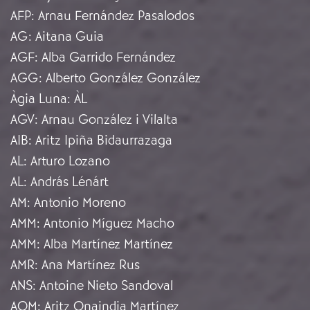
AFP
:
Arnau Fernández Pasalodos
AG
:
Aitana Guia
AGF
:
Alba Garrido Fernández
AGG
:
Alberto González González
Àgia Luna
:
ÀL
AGV
:
Arnau González i Vilalta
AIB
:
Aritz Ipiña Bidaurrazaga
AL
:
Arturo Lozano
AL
:
András Lénárt
AM
:
Antonio Moreno
AMM
:
Antonio Míguez Macho
AMM
:
Alba Martínez Martínez
AMR
:
Ana Martínez Rus
ANS
:
Antoine Nieto Sandoval
AOM
:
Aritz Onaindia Martínez