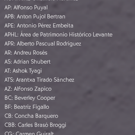
AP
:
Alfonso Puyal
APB
:
Anton Pujol Bertran
APE
:
Antonio Pérez Embeita
APHL
:
Área de Patrimonio Histórico Levante
APR
:
Alberto Pascual Rodríguez
AR
:
Andreu Rosés
AS
:
Adrian Shubert
AT
:
Ashok Tyagi
ATS
:
Arantxa Tirado Sánchez
AZ
:
Alfonso Zapico
BC
:
Beverley Cooper
BF
:
Beatriz Figallo
CB
:
Concha Barquero
CBB
:
Carles Brasó Broggi
CG
:
Carmen Guiralt