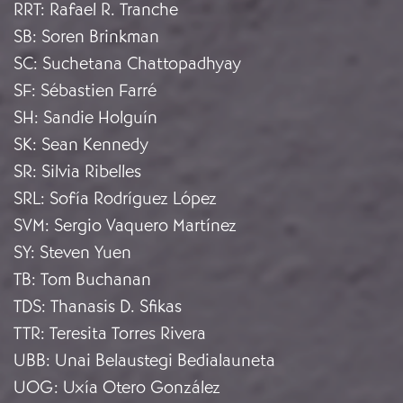
RRT
:
Rafael R. Tranche
SB
:
Soren Brinkman
SC
:
Suchetana Chattopadhyay
SF
:
Sébastien Farré
SH
:
Sandie Holguín
SK
:
Sean Kennedy
SR
:
Silvia Ribelles
SRL
:
Sofía Rodríguez López
SVM
:
Sergio Vaquero Martínez
SY
:
Steven Yuen
TB
:
Tom Buchanan
TDS
:
Thanasis D. Sfikas
TTR
:
Teresita Torres Rivera
UBB
:
Unai Belaustegi Bedialauneta
UOG
:
Uxía Otero González