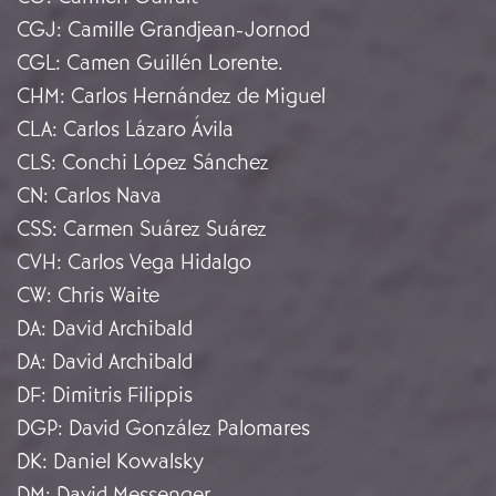
CGJ
:
Camille Grandjean-Jornod
CGL
:
Camen Guillén Lorente.
CHM
:
Carlos Hernández de Miguel
CLA
:
Carlos Lázaro Ávila
CLS
:
Conchi López Sánchez
CN
:
Carlos Nava
CSS
:
Carmen Suárez Suárez
CVH
:
Carlos Vega Hidalgo
CW
:
Chris Waite
DA
:
David Archibald
DA
:
David Archibald
DF
:
Dimitris Filippis
DGP
:
David González Palomares
DK
:
Daniel Kowalsky
DM
:
David Messenger