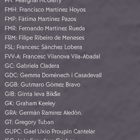
FM
:
Fearghal McGarry
FMH
:
Francisco Martínez Hoyos
FMP
:
Fátima Martínez Pazos
FMR
:
Fernando Martínez Rueda
FRM
:
Filipe Ribeiro de Meneses
FSL
:
Francesc Sánchez Lobera
FVV-A
:
Francesc Vilanova Vila-Abadal
GC
:
Gabriela Cladera
GDC
:
Gemma Domènech i Casadevall
GGB
:
Gutmaro Gómez Bravo
GIB
:
Ginta Ieva Bikše
GK
:
Graham Keeley
GRA
:
Germán Ramírez Aledón.
GT
:
Gregory Tuban
GUPC
:
Gael Uxío Proupín Cantelar