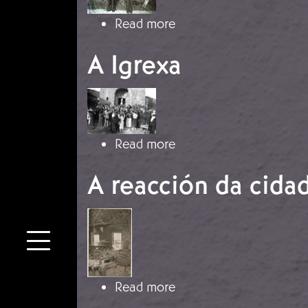
about A Falange
Read more
A Igrexa
Imaxe
about A Igrexa
Read more
A reacción da cida
Imaxe
about A reacción da ci
Read more