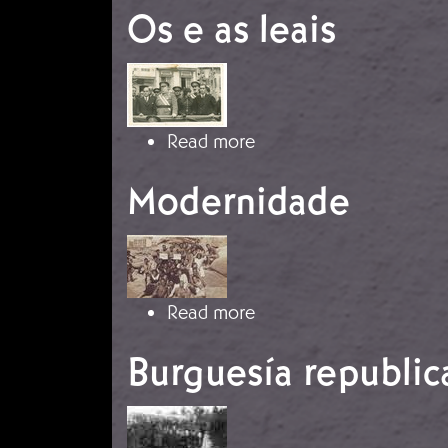
Os e as leais
Imaxe
about Os e as leais
Read more
Modernidade
Imaxe
about Modernidade
Read more
Burguesía republic
Imaxe