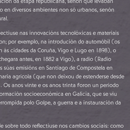
ción da etapa republicana, senón que levaban
o en diversos ambientes non só urbanos, senón
ral.
lectiuse nas innovacións tecnolóxicas e materiais
ron; por exemplo, na introdución do automóbil (os
n ás cidades da Coruña, Vigo e Lugo en 1898), o
chegara antes, en 1882 a Vigo), a radio (Radio
s súas emisións en Santiago de Compostela en
aria agrícola (que non deixou de estenderse desde
. Os anos vinte e os anos trinta foron un período
ormación socioeconómica en Galicia, que se viu
rrompida polo Golpe, a guerra e a instauración da
e sobre todo reflectiuse nos cambios sociais: como