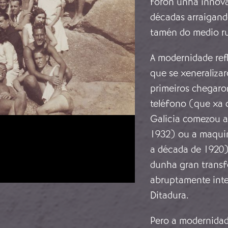
foron unha innova
décadas arraigand
tamén do medio ru
A modernidade ref
que se xeneraliza
primeiros chegaro
teléfono (que xa 
Galicia comezou a
1932) ou a maquin
a década de 1920)
dunha gran transf
abruptamente inte
Ditadura.
Pero a modernidad