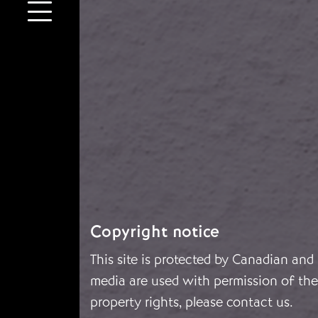
Copyright notice
This site is protected by Canadian and
media are used with permission of the 
property rights, please
contact us
.