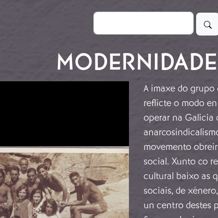
Buscar
MODERNIDADE
A imaxe do grupo d
reflicte o modo en
operar na Galicia 
anarcosindicalism
movemento obreiro
social. Xunto co r
cultural baixo as 
sociais, de xénero
un centro destes p