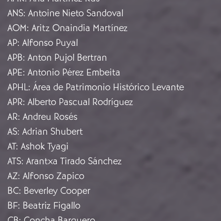
ANS
:
Antoine Nieto Sandoval
AOM
:
Aritz Onaindia Martínez
AP
:
Alfonso Puyal
APB
:
Anton Pujol Bertran
APE
:
Antonio Pérez Embeita
APHL
:
Área de Patrimonio Histórico Levante
APR
:
Alberto Pascual Rodríguez
AR
:
Andreu Rosés
AS
:
Adrian Shubert
AT
:
Ashok Tyagi
ATS
:
Arantxa Tirado Sánchez
AZ
:
Alfonso Zapico
BC
:
Beverley Cooper
BF
:
Beatriz Figallo
CB
:
Concha Barquero