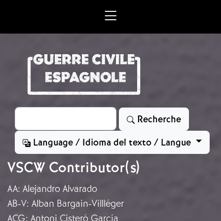
Aller au contenu principal
Rechercher
Recherche
Language / Idioma del texto / Langue
VSCW Contributor(s)
AA
:
Alejandro Alvarado
AB-V
:
Alban Bargain-Villléger
ACG
:
Antoni Cisteró García