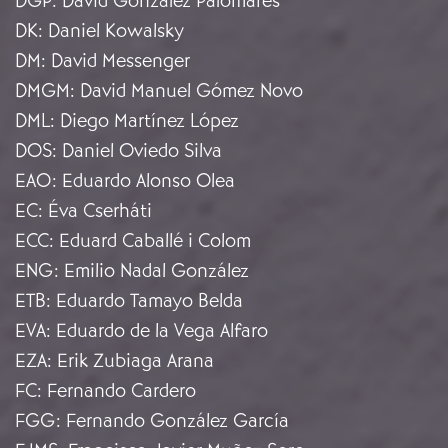
DGP
:
David González Palomares
DK
:
Daniel Kowalsky
DM
:
David Messenger
DMGM
:
David Manuel Gómez Novo
DML
:
Diego Martínez López
DOS
:
Daniel Oviedo Silva
EAO
:
Eduardo Alonso Olea
EC
:
Éva Cserháti
ECC
:
Eduard Caballé i Colom
ENG
:
Emilio Nadal González
ETB
:
Eduardo Tamayo Belda
EVA
:
Eduardo de la Vega Alfaro
EZA
:
Erik Zubiaga Arana
FC
:
Fernando Cardero
FGG
:
Fernando González García