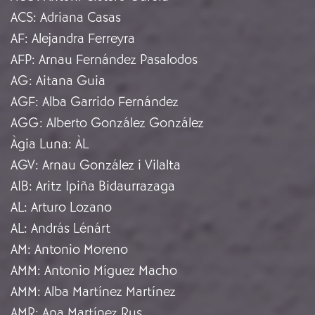
ACS
:
Adriana Casas
AF
:
Alejandra Ferreyra
AFP
:
Arnau Fernández Pasalodos
AG
:
Aitana Guia
AGF
:
Alba Garrido Fernández
AGG
:
Alberto González González
Àgia Luna
:
ÀL
AGV
:
Arnau González i Vilalta
AIB
:
Aritz Ipiña Bidaurrazaga
AL
:
Arturo Lozano
AL
:
András Lénárt
AM
:
Antonio Moreno
AMM
:
Antonio Míguez Macho
AMM
:
Alba Martínez Martínez
AMR
:
Ana Martínez Rus