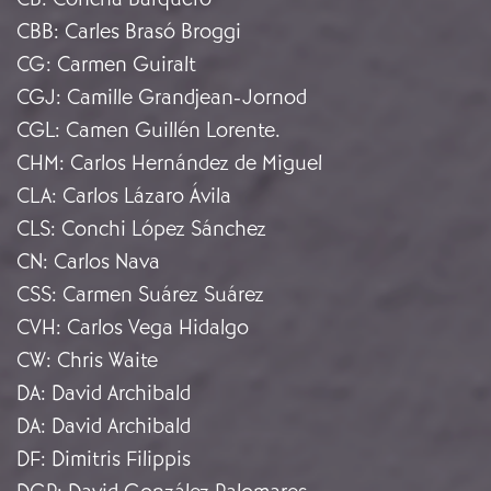
CBB
:
Carles Brasó Broggi
CG
:
Carmen Guiralt
CGJ
:
Camille Grandjean-Jornod
CGL
:
Camen Guillén Lorente.
CHM
:
Carlos Hernández de Miguel
CLA
:
Carlos Lázaro Ávila
CLS
:
Conchi López Sánchez
CN
:
Carlos Nava
CSS
:
Carmen Suárez Suárez
CVH
:
Carlos Vega Hidalgo
CW
:
Chris Waite
DA
:
David Archibald
DA
:
David Archibald
DF
:
Dimitris Filippis