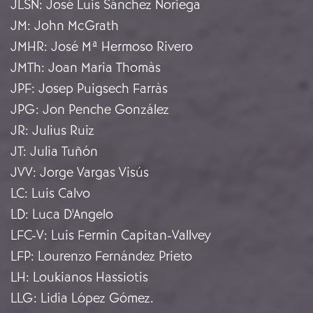
JLSN
:
José Luis Sánchez Noriega
JM
:
John McGrath
JMHR
:
José Mª Hermoso Rivero
JMTh
:
Joan Maria Thomàs
JPF
:
Josep Puigsech Farràs
JPG
:
Jon Penche González
JR
:
Julius Ruiz
JT
:
Julia Tuñón
JVV
:
Jorge Vargas Visús
LC
:
Luis Calvo
LD
:
Luca D'Angelo
LFC-V
:
Luis Fermin Capitan-Vallvey
LFP
:
Lourenzo Fernández Prieto
LH
:
Loukianos Hassiotis
LLG
:
Lidia López Gómez.