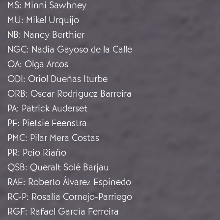
MS
:
Minni Sawhney
MU
:
Mikel Urquijo
NB
:
Nancy Berthier
NGC
:
Nadia Gayoso de la Calle
OA
:
Olga Arcos
ODI
:
Oriol Dueñas Iturbe
ORB
:
Oscar Rodríguez Barreira
PA
:
Patrick Auderset
PF
:
Pietsie Feenstra
PMC
:
Pilar Mera Costas
PR
:
Peio Riaño
QSB
:
Queralt Solé Barjau
RAE
:
Roberto Álvarez Espinedo
RC-P
:
Rosalía Cornejo-Parriego
RGF
:
Rafael García Ferreira