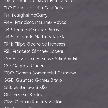
FJMS
:
Francisco Javier Muñoz Soro
FLC
:
Francisco Leira Castiñeira
FM
:
Fearghal McGarry
FMH
:
Francisco Martínez Hoyos
FMP
:
Fátima Martínez Pazos
FMR
:
Fernando Martínez Rueda
FRM
:
Filipe Ribeiro de Meneses
FSL
:
Francesc Sánchez Lobera
FVV-A
:
Francesc Vilanova Vila-Abadal
GC
:
Gabriela Cladera
GDC
:
Gemma Domènech i Casadevall
GGB
:
Gutmaro Gómez Bravo
GIB
:
Ginta Ieva Bikše
GK
:
Graham Keeley
GRA
:
Germán Ramírez Aledón.