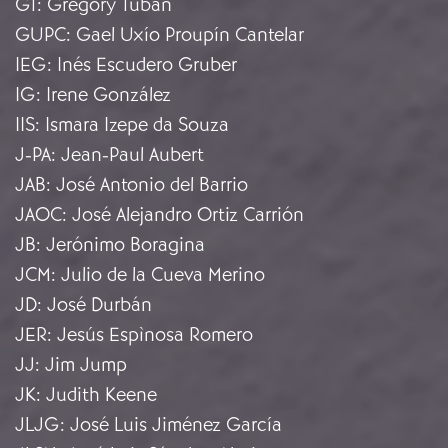
GT
:
Gregory Tuban
GUPC
:
Gael Uxío Proupín Cantelar
IEG
:
Inés Escudero Gruber
IG
:
Irene González
IIS
:
Ismara Izepe da Souza
J-PA
:
Jean-Paul Aubert
JAB
:
José Antonio del Barrio
JAOC
:
José Alejandro Ortiz Carrión
JB
:
Jerónimo Boragina
JCM
:
Julio de la Cueva Merino
JD
:
José Durbán
JER
:
Jesús Espìnosa Romero
JJ
:
Jim Jump
JK
:
Judith Keene
JLJG
:
José Luis Jiménez García