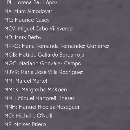
LPL
:
Lorena Paz López
MA
:
Marc Almodóvar
MC
:
Maurice Casey
MCV
:
Miguel Cabo Villaverde
MD
:
Mark Derby
MFFG
:
María Fernanda Fernández Gutiérrez
MGB
:
Matilde Gallardo Barbarroja
MGC
:
Mariano González Campo
MJVR
:
María José Villa Rodríguez
MM
:
Marcel Martel
MMcK
:
Margrethe McKoen
MML
:
Miguel Martorell Linares
MNM
:
Manuel Nicolás Meseguer
MO
:
Michelle O'Neill
MP
:
Moises Prieto