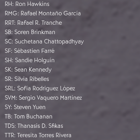
RH
:
Ron Hawkins
RMG
:
Rafael Montaño García
RRT
:
Rafael R. Tranche
SB
:
Soren Brinkman
SC
:
Suchetana Chattopadhyay
SF
:
Sébastien Farré
SH
:
Sandie Holguín
SK
:
Sean Kennedy
SR
:
Silvia Ribelles
SRL
:
Sofía Rodríguez López
SVM
:
Sergio Vaquero Martínez
SY
:
Steven Yuen
TB
:
Tom Buchanan
TDS
:
Thanasis D. Sfikas
TTR
:
Teresita Torres Rivera