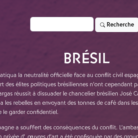
Rechercher
Recherche
BRÉSIL
iqua la neutralité officielle face au conflit civil esp
t des élites politiques brésiliennes n’ont cependant pa
rgas réussit à dissuader le chancelier brésilien José 
 les rebelles en envoyant des tonnes de café dans les 
 le garder confidentiel.
pagne a souffert des conséquences du conflit. L’ambas
n privée d’
œuvres
d’art a été confisquée par des grou