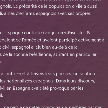
nols. La précarité de la population civile a aussi
 dizaines d’enfants espagnols avec ses propres
e l’Espagne contre le danger nazi-fasciste, 39
enaient de l’armée et avaient participé activement à
 civil espagnol allait bien au-delà de la
 de la société brésilienne, attirant en particulier
e.
 ont offert à travers leurs poésies, un soutien
es nationalistes espagnols. Dans leurs discours,
civil en Espagne avait été provoqué par les
l.
ls. Une partie de cette communauté, déchirée par des