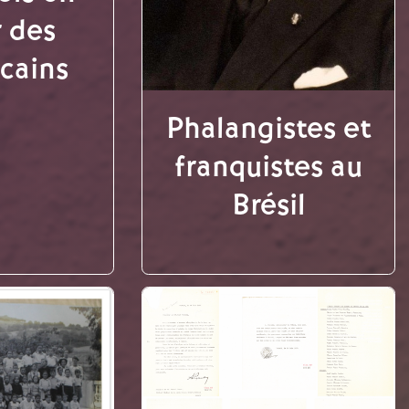
r des
icains
Phalangistes et
franquistes au
Brésil