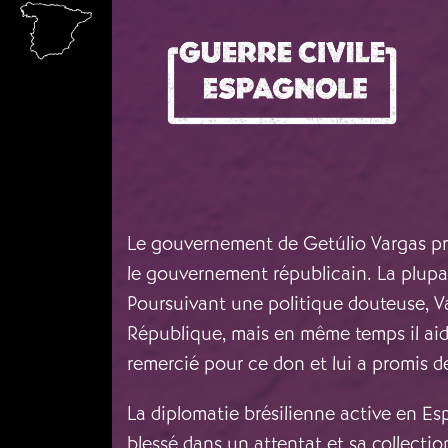
Aller au contenu principal
Le gouvernement de Getúlio Vargas prat
le gouvernement républicain. La plupar
Poursuivant une politique douteuse, Va
République, mais en même temps il aida
remercié pour ce don et lui a promis de
La diplomatie brésilienne active en Es
blessé dans un attentat et sa collectio