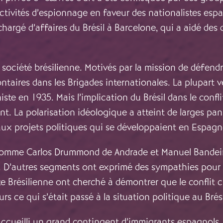
ctivités d’espionnage en faveur des nationalistes espag
chargé d’affaires du Brésil à Barcelone, qui a aidé des
 société brésilienne. Motivés par la mission de défendr
taires dans les Brigades internationales. La plupart v
te en 1935. Mais l’implication du Brésil dans le conflit
nt. La polarisation idéologique a atteint de larges pans
t aux projets politiques qui se développaient en Espagn
 comme Carlos Drummond de Andrade et Manuel Bandeira,
. D’autres segments ont exprimé des sympathies pour l
ste Brésilienne ont cherché à démontrer que le conflit 
 ce qui s’était passé à la situation politique au Brési
l a accueilli un grand contingent d’immigrants espagno