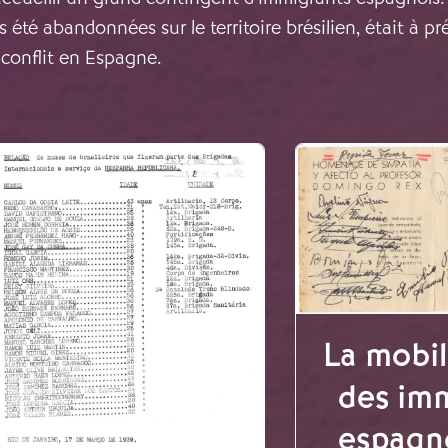
s été abandonnées sur le territoire brésilien, était à p
 conflit en Espagne.
La mobil
des im
espagn