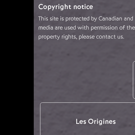
Copyright notice
This site is protected by Canadian and
media are used with permission of the 
property rights, please
contact us
.
Les Origines