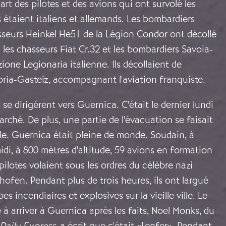
art des pilotes et des avions qui ont survolé les
étaient italiens et allemands. Les bombardiers
sseurs Heinkel He51 de la Légion Condor ont décollé
c les chasseurs Fiat Cr.32 et les bombardiers Savoia-
zione Legionaria italienne. Ils décollaient de
oria-Gasteiz, accompagnant l'aviation franquiste.
ls se dirigérent vers Guernica. C'était le dernier lundi
arché. De plus, une partie de l'évacuation se faisait
ille. Guernica était pleine de monde. Soudain, à
idi, à 800 mètres d'altitude, 59 avions en formation
pilotes volaient sous les ordres du célèbre nazi
ofen. Pendant plus de trois heures, ils ont largué
 incendiaires et explosives sur la vieille ville. Le
 à arriver à Guernica après les faits, Noel Monks, du
Daily Express
, a écrit que c'était «l'enfer». Pendant