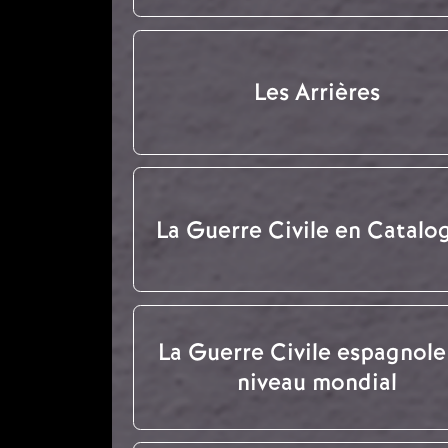
Les Arrières
La Guerre Civile en Catalo
La Guerre Civile espagnole
niveau mondial