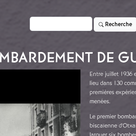
Rechercher
Recherche
MBARDEMENT DE G
Entre juillet 193
lieu dans 130 com
premières expérien
menées.
Le premier bombar
biscaïenne d'Otxan
larguer six bombes 