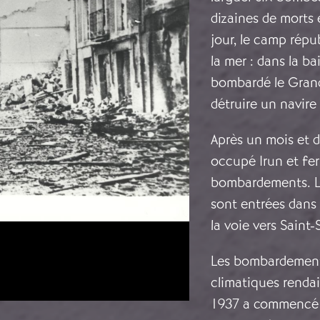
dizaines de morts 
jour, le camp rép
la mer : dans la ba
bombardé le Grand 
détruire un navir
Après un mois et d
occupé Irun et ferm
bombardements. La
sont entrées dans 
la voie vers Saint
Les bombardements
climatiques rendaie
1937 a commencé la